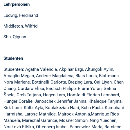
Lehrpersonen
Ludwig, Ferdinand
Middleton, Wilfrid
Shu, Qiguan
Studenten
Studenten: Agatha Valencia, Akpinar Ezgi, Altungök Aylin,
Amaglio Megan, Anderer Magdalena, Blais Louis, Blattmann
Nora Marlene, Bottinelli Carlotta, Brezing Lara, Cai Liyan, Chen
Chang, Cordaro Elisa, Endisch Philipp, Erami Yoran, Šetina
Špela, Greb Tatjana, Hagen Lars, Homfeldt Florian Leonhard,
Hunger Coralie, Janoschek Jennifer Janina, Khaleque Tanjina,
Kirk Lumi, Kölbl Ayla, Koulakezian Nairi, Kuhn Paula, Kumbhani
Harmisha, Larose Mathilde, Mairock Antonia,Manrique Rios
Manuela, Maréchal Garance, Mosner Simon, Ning Yuechen,
Nosková Eliška, Offenberg Isabel, Pancewicz Maria, Ratniece