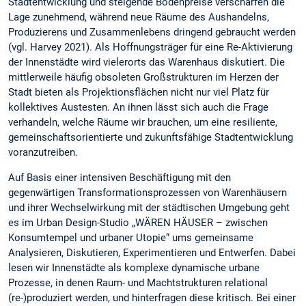
Stadtentwicklung und steigende Bodenpreise verschärfen die
Lage zunehmend, während neue Räume des Aushandelns,
Produzierens und Zusammenlebens dringend gebraucht werden
(vgl. Harvey 2021). Als Hoffnungsträger für eine Re-Aktivierung
der Innenstädte wird vielerorts das Warenhaus diskutiert. Die
mittlerweile häufig obsoleten Großstrukturen im Herzen der
Stadt bieten als Projektionsflächen nicht nur viel Platz für
kollektives Austesten. An ihnen lässt sich auch die Frage
verhandeln, welche Räume wir brauchen, um eine resiliente,
gemeinschaftsorientierte und zukunftsfähige Stadtentwicklung
voranzutreiben.
Auf Basis einer intensiven Beschäftigung mit den
gegenwärtigen Transformationsprozessen von Warenhäusern
und ihrer Wechselwirkung mit der städtischen Umgebung geht
es im Urban Design-Studio „WÄREN HÄUSER – zwischen
Konsumtempel und urbaner Utopie“ ums gemeinsame
Analysieren, Diskutieren, Experimentieren und Entwerfen. Dabei
lesen wir Innenstädte als komplexe dynamische urbane
Prozesse, in denen Raum- und Machtstrukturen relational
(re-)produziert werden, und hinterfragen diese kritisch. Bei einer