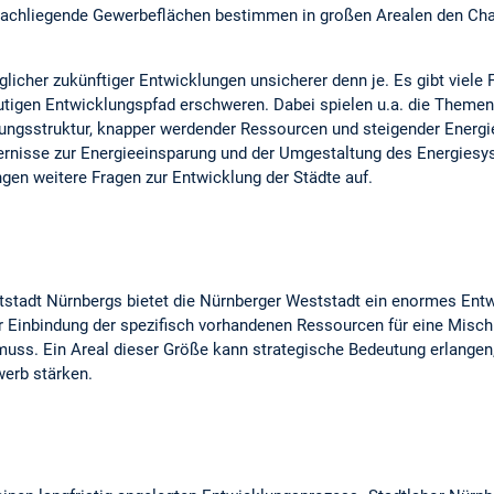
 brachliegende Gewerbeflächen bestimmen in großen Arealen den Cha
glicher zukünftiger Entwicklungen unsicherer denn je. Es gibt viele
utigen Entwicklungspfad erschweren. Dabei spielen u.a. die Them
ungsstruktur, knapper werdender Ressourcen und steigender Energi
rdernisse zur Energieeinsparung und der Umgestaltung des Energies
gen weitere Fragen zur Entwicklung der Städte auf.
Altstadt Nürnbergs bietet die Nürnberger Weststadt ein enormes Ent
er Einbindung der spezifisch vorhandenen Ressourcen für eine Misch
muss. Ein Areal dieser Größe kann strategische Bedeutung erlangen,
werb stärken.