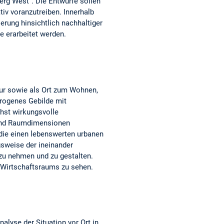
erg West“. Die Entwürfe sollen
tiv voranzutreiben. Innerhalb
ierung hinsichtlich nachhaltiger
e erarbeitet werden.
tur sowie als Ort zum Wohnen,
erogenes Gebilde mit
chst wirkungsvolle
 und Raumdimensionen
 die einen lebenswerten urbanen
gsweise der ineinander
zu nehmen und zu gestalten.
d Wirtschaftsraums zu sehen.
alyse der Situation vor Ort in