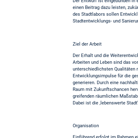
Der Entwurf ist eingebunden in 
einen Beitrag dazu leisten, zukü
des Stadtlabors sollen Entwicklu
Stadtentwicklungs- und Sanierun
Ziel der Arbeit
Der Erhalt und die Weiterentwic
Arbeiten und Leben sind das vor
unterschiedlichsten Qualitäten 
Entwicklungsimpulse für die g
generieren. Durch eine nachhalt
Raum mit Zukunftschancen hervo
greifenden räumlichen Maßstabs
Dabei ist die ‚lebenswerte Stad
Organisation
Einführend erfolgt im Rahmen ei