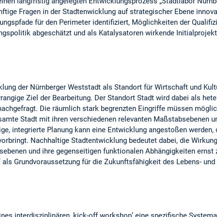
einen langfristig angelegten Entwicklungsprozess „Stadtlabor Nürnb
nftige Fragen in der Stadtenwicklung auf strategischer Ebene innova
ngspfade für den Perimeter identifiziert, Möglichkeiten der Qualifiz
gspolitik abgeschätzt und als Katalysatoren wirkende Initialprojekt
klung der Nürnberger Weststadt als Standort für Wirtschaft und Kul
rangige Ziel der Bearbeitung. Der Standort Stadt wird dabei als het
nachgefragt. Die räumlich stark begrenzten Eingriffe müssen mögli
esamte Stadt mit ihren verschiedenen relevanten Maßstabsebenen
ige, integrierte Planung kann eine Entwicklung angestoßen werden,
rbringt. Nachhaltige Stadtentwicklung bedeutet dabei, die Wirkun
ebenen und ihre gegenseitigen funktionalen Abhängigkeiten ernst 
t’ als Grundvoraussetzung für die Zukunftsfähigkeit des Lebens- un
nes interdisziplinären ‚kick-off workshop’ eine spezifische Systeman