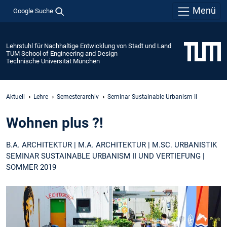
Menü
Google Suche
Lehrstuhl für Nachhaltige Entwicklung von Stadt und Land
TUM School of Engineering and Design
Technische Universität München
Aktuell
Lehre
Semesterarchiv
Seminar Sustainable Urbanism II
Wohnen plus ?!
B.A. ARCHITEKTUR | M.A. ARCHITEKTUR | M.SC. URBANISTIK
SEMINAR SUSTAINABLE URBANISM II UND VERTIEFUNG |
SOMMER 2019