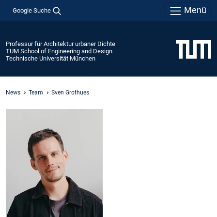
Menü
Google Suche
Professur für Architektur urbaner Dichte
TUM School of Engineering and Design
Technische Universität München
News
Team
Sven Grothues