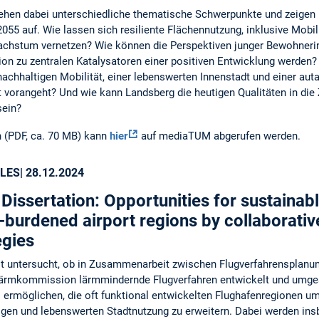
ehen dabei unterschiedliche thematische Schwerpunkte und zeigen 
055 auf. Wie lassen sich resiliente Flächennutzung, inklusive Mobi
achstum vernetzen? Wie können die Perspektiven junger Bewohneri
ion zu zentralen Katalysatoren einer positiven Entwicklung werden
chhaltigen Mobilität, einer lebenswerten Innenstadt und einer aut
 vorangeht? Und wie kann Landsberg die heutigen Qualitäten in die
sein?
 (PDF, ca. 70 MB) kann
hier
auf mediaTUM abgerufen werden.
LES
| 28.12.2024
Dissertation: Opportunities for sustaina
-burdened airport regions by collaborativ
egies
it untersucht, ob in Zusammenarbeit zwischen Flugverfahrensplan
lärmkommission lärmmindernde Flugverfahren entwickelt und umge
s ermöglichen, die oft funktional entwickelten Flughafenregionen um
igen und lebenswerten Stadtnutzung zu erweitern. Dabei werden i