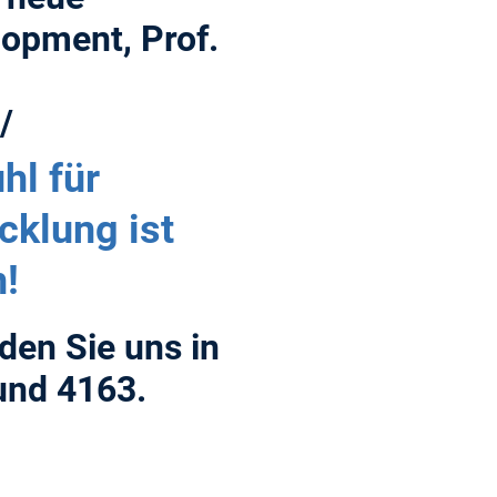
lopment, Prof.
/
hl für
klung ist
!
nden Sie uns in
nd 4163.