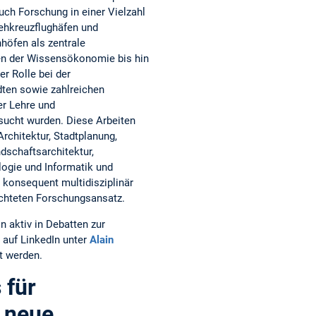
uch Forschung in einer Vielzahl
ehkreuzflughäfen und
öfen als zentrale
n der Wissensökonomie bis hin
er Rolle bei der
dten sowie zahlreichen
er Lehre und
sucht wurden. Diese Arbeiten
rchitektur, Stadtplanung,
dschaftsarchitektur,
logie und Informatik und
konsequent multidisziplinär
richteten Forschungsansatz.
in aktiv in Debatten zur
auf LinkedIn unter
Alain
t werden.
 für
e neue