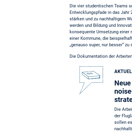
Die vier studentischen Teams s
Entwicklungspfade in das Jahr 2
stärken und zu nachhaltigem W
werden und Bildung und Innovat
konsequente Umsetzung einer na
einer Kommune, die beispielhaft
„genauso super, nur besser“ zu 
Die Dokumentation der Arbeiten
AKTUEL
Neue 
noise
strat
Die Arbe
der Flug
sollen e
nachhalt