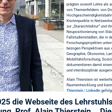
prägten sowohl Lehre als a
von Themenfeldern: von Dr
Hochgeschwindigkeitsbahnh
Knotenpunkte in Netzwerke
zur „Stararchitektur“ und ihr
Neupositionierung von Stä
Fallstudienstädten, die in d
Forschungsprojekten unter
bezogen Perspektiven aus A
Geographie, Ökonomie, Lan
Mobilitätsforschung, Sozio
dokumentieren damit einen 
und interdisziplinär ausge
Alain Thierstein ist weiterh
Raumentwicklung und kann 
Thierstein | LinkedIn
gefolg
025 die Webseite des Lehrstuhls
g, Prof. Alain Thierstein. Di