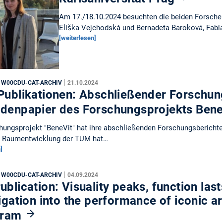
Am 17./18.10.2024 besuchten die beiden Forscheri
Eliška Vejchodská und Bernadeta Baroková, Fab
[weiterlesen]
|
, W00CDU-CAT-ARCHIV
21.10.2024
Publikationen: Abschließender Forschun
denpapier des Forschungsprojekts Ben
ungsprojekt "BeneVit" hat ihre abschließenden Forschungsberichte 
s Raumentwicklung der TUM hat…
]
|
, W00CDU-CAT-ARCHIV
04.09.2024
blication: Visuality peaks, function last
igation into the performance of iconic a
gram