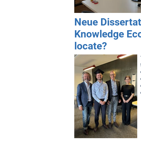
Neue Dissertat
Knowledge Eco
locate?