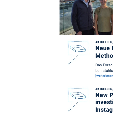
AKTUELLES
Neue 
Metho
Das Forsch
Lehrstuhl
[weiterlesen
AKTUELLES
New Pu
invest
Insta