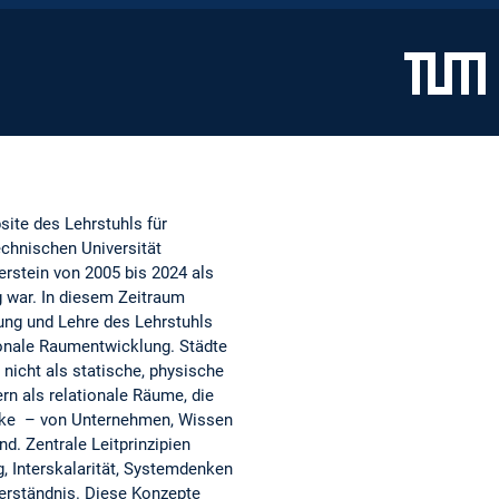
site des Lehrstuhls für
chnischen Universität
rstein von 2005 bis 2024 als
g war. In diesem Zeitraum
ung und Lehre des Lehrstuhls
ionale Raumentwicklung. Städte
nicht als statische, physische
rn als relationale Räume, die
ke – von Unternehmen, Wissen
d. Zentrale Leitprinzipien
, Interskalarität, Systemdenken
erständnis. Diese Konzepte