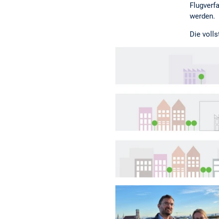
Flugverf
werden.
Die voll