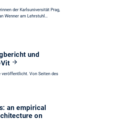
nnen der Karlsuniversität Prag,
ian Wenner am Lehrstuhl…
gbericht und
eVit
veröffentlicht. Von Seiten des
s: an empirical
rchitecture on