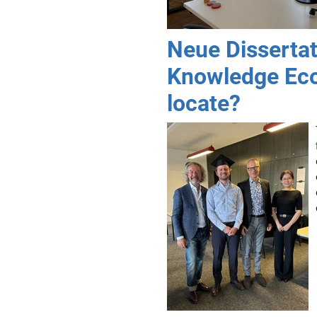
Neue Dissertat
Knowledge Eco
locate?