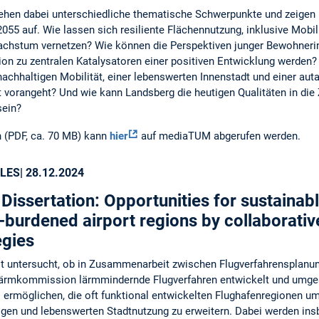
ehen dabei unterschiedliche thematische Schwerpunkte und zeigen 
055 auf. Wie lassen sich resiliente Flächennutzung, inklusive Mobi
achstum vernetzen? Wie können die Perspektiven junger Bewohneri
ion zu zentralen Katalysatoren einer positiven Entwicklung werden
chhaltigen Mobilität, einer lebenswerten Innenstadt und einer aut
 vorangeht? Und wie kann Landsberg die heutigen Qualitäten in die
sein?
 (PDF, ca. 70 MB) kann
hier
auf mediaTUM abgerufen werden.
LES
| 28.12.2024
Dissertation: Opportunities for sustaina
-burdened airport regions by collaborativ
egies
it untersucht, ob in Zusammenarbeit zwischen Flugverfahrensplan
lärmkommission lärmmindernde Flugverfahren entwickelt und umge
s ermöglichen, die oft funktional entwickelten Flughafenregionen um
igen und lebenswerten Stadtnutzung zu erweitern. Dabei werden i