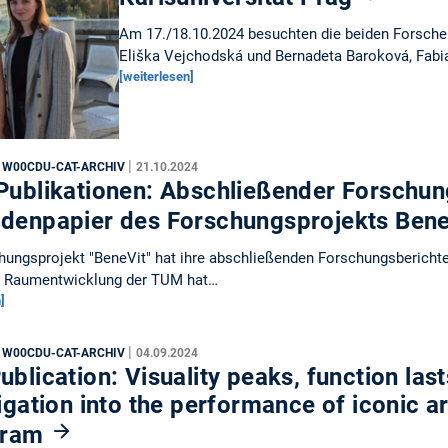
Am 17./18.10.2024 besuchten die beiden Forscheri
Eliška Vejchodská und Bernadeta Baroková, Fab
[weiterlesen]
|
, W00CDU-CAT-ARCHIV
21.10.2024
Publikationen: Abschließender Forschun
denpapier des Forschungsprojekts Ben
ungsprojekt "BeneVit" hat ihre abschließenden Forschungsberichte 
s Raumentwicklung der TUM hat…
]
|
, W00CDU-CAT-ARCHIV
04.09.2024
blication: Visuality peaks, function last
igation into the performance of iconic a
gram