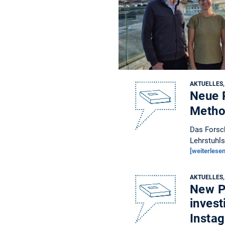
AKTUELLES
Neue 
Metho
Das Forsch
Lehrstuhl
[weiterlesen
AKTUELLES
New Pu
invest
Insta