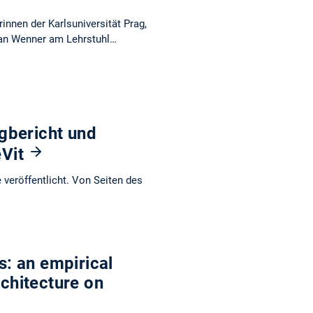
nnen der Karlsuniversität Prag,
ian Wenner am Lehrstuhl…
gbericht und
eVit
veröffentlicht. Von Seiten des
s: an empirical
rchitecture on