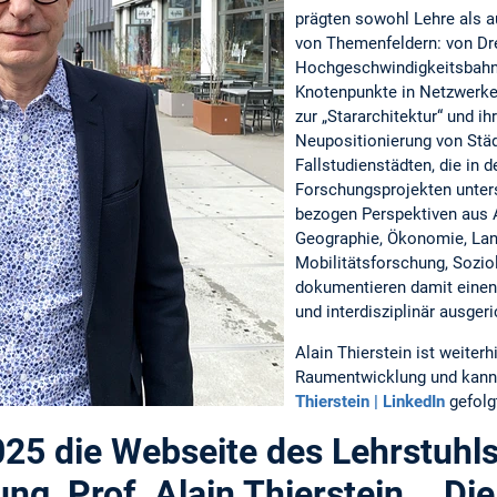
prägten sowohl Lehre als a
von Themenfeldern: von Dr
Hochgeschwindigkeitsbahnh
Knotenpunkte in Netzwerke
zur „Stararchitektur“ und ihr
Neupositionierung von Stä
Fallstudienstädten, die in d
Forschungsprojekten unter
bezogen Perspektiven aus A
Geographie, Ökonomie, Lan
Mobilitätsforschung, Sozio
dokumentieren damit einen 
und interdisziplinär ausge
Alain Thierstein ist weiterh
Raumentwicklung und kann 
Thierstein | LinkedIn
gefolg
025 die Webseite des Lehrstuhls
g, Prof. Alain Thierstein. Di