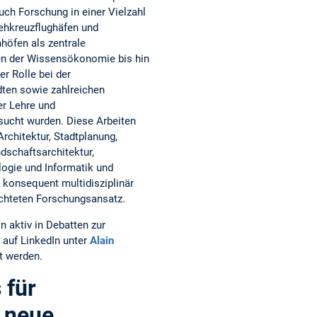
uch Forschung in einer Vielzahl
ehkreuzflughäfen und
öfen als zentrale
n der Wissensökonomie bis hin
er Rolle bei der
dten sowie zahlreichen
er Lehre und
sucht wurden. Diese Arbeiten
rchitektur, Stadtplanung,
dschaftsarchitektur,
logie und Informatik und
konsequent multidisziplinär
richteten Forschungsansatz.
in aktiv in Debatten zur
auf LinkedIn unter
Alain
t werden.
 für
e neue