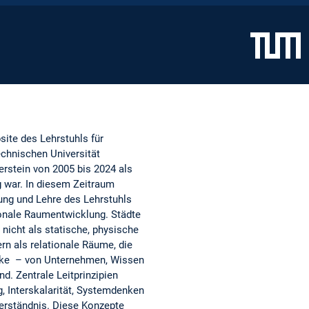
site des Lehrstuhls für
chnischen Universität
rstein von 2005 bis 2024 als
g war. In diesem Zeitraum
ung und Lehre des Lehrstuhls
ionale Raumentwicklung. Städte
nicht als statische, physische
rn als relationale Räume, die
ke – von Unternehmen, Wissen
d. Zentrale Leitprinzipien
, Interskalarität, Systemdenken
erständnis. Diese Konzepte