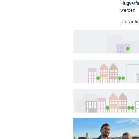
Flugverf
werden.
Die voll