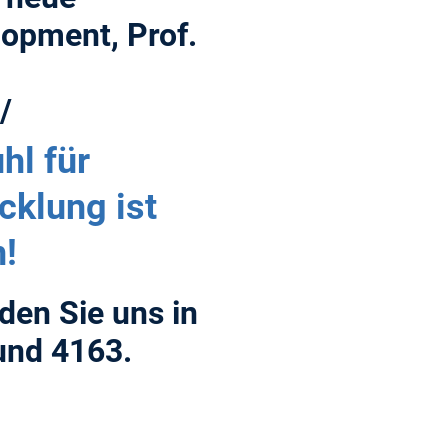
lopment, Prof.
/
hl für
klung ist
!
nden Sie uns in
nd 4163.