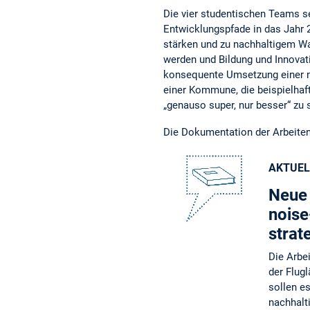
Die vier studentischen Teams s
Entwicklungspfade in das Jahr 2
stärken und zu nachhaltigem W
werden und Bildung und Innovat
konsequente Umsetzung einer na
einer Kommune, die beispielhaft
„genauso super, nur besser“ zu 
Die Dokumentation der Arbeiten
AKTUEL
Neue 
noise
strat
Die Arbe
der Flug
sollen e
nachhalt