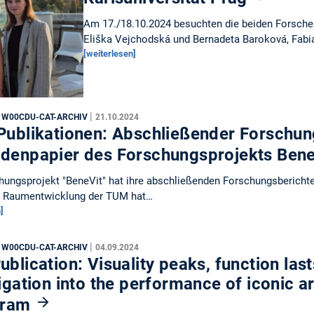
Am 17./18.10.2024 besuchten die beiden Forscheri
Eliška Vejchodská und Bernadeta Baroková, Fab
[weiterlesen]
|
, W00CDU-CAT-ARCHIV
21.10.2024
Publikationen: Abschließender Forschun
denpapier des Forschungsprojekts Ben
ungsprojekt "BeneVit" hat ihre abschließenden Forschungsberichte 
s Raumentwicklung der TUM hat…
]
|
, W00CDU-CAT-ARCHIV
04.09.2024
blication: Visuality peaks, function last
igation into the performance of iconic a
gram