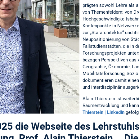
prägten sowohl Lehre als a
von Themenfeldern: von Dr
Hochgeschwindigkeitsbahnh
Knotenpunkte in Netzwerke
zur „Stararchitektur“ und ihr
Neupositionierung von Stä
Fallstudienstädten, die in d
Forschungsprojekten unter
bezogen Perspektiven aus A
Geographie, Ökonomie, Lan
Mobilitätsforschung, Sozio
dokumentieren damit einen 
und interdisziplinär ausge
Alain Thierstein ist weiterh
Raumentwicklung und kann 
Thierstein | LinkedIn
gefolg
025 die Webseite des Lehrstuhls
g, Prof. Alain Thierstein. Di