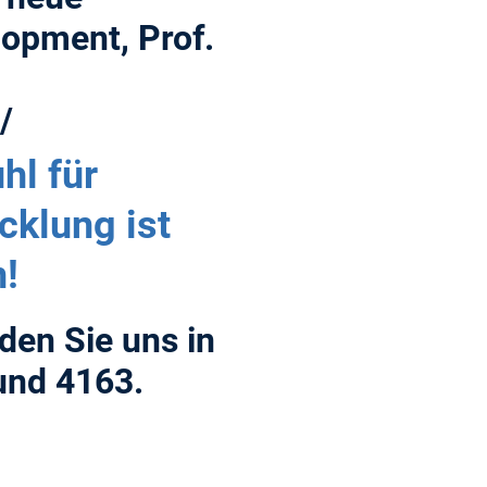
lopment, Prof.
/
hl für
klung ist
!
nden Sie uns in
nd 4163.