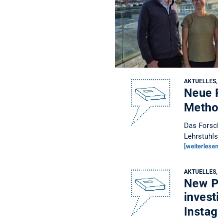
AKTUELLES
Neue 
Metho
Das Forsch
Lehrstuhl
[weiterlesen
AKTUELLES
New Pu
invest
Insta