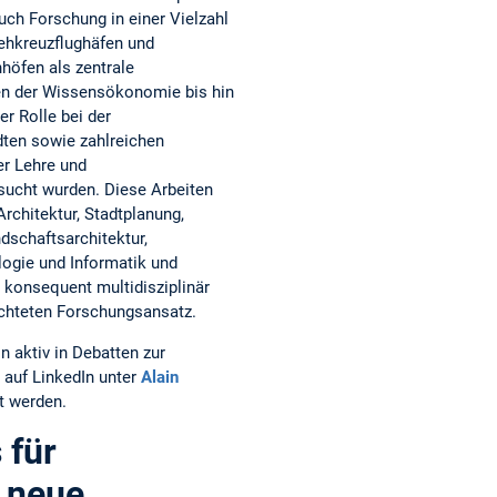
uch Forschung in einer Vielzahl
ehkreuzflughäfen und
öfen als zentrale
n der Wissensökonomie bis hin
er Rolle bei der
dten sowie zahlreichen
er Lehre und
sucht wurden. Diese Arbeiten
rchitektur, Stadtplanung,
dschaftsarchitektur,
logie und Informatik und
konsequent multidisziplinär
richteten Forschungsansatz.
in aktiv in Debatten zur
auf LinkedIn unter
Alain
t werden.
 für
e neue