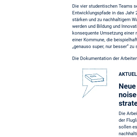
Die vier studentischen Teams s
Entwicklungspfade in das Jahr 2
stärken und zu nachhaltigem W
werden und Bildung und Innovat
konsequente Umsetzung einer na
einer Kommune, die beispielhaft
„genauso super, nur besser“ zu 
Die Dokumentation der Arbeiten
AKTUEL
Neue 
noise
strat
Die Arbe
der Flug
sollen e
nachhalt