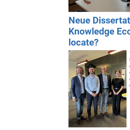
Neue Dissertat
Knowledge Eco
locate?