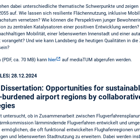
ehen dabei unterschiedliche thematische Schwerpunkte und zeigen 
055 auf. Wie lassen sich resiliente Flächennutzung, inklusive Mobi
achstum vernetzen? Wie können die Perspektiven junger Bewohneri
ion zu zentralen Katalysatoren einer positiven Entwicklung werden
chhaltigen Mobilität, einer lebenswerten Innenstadt und einer aut
 vorangeht? Und wie kann Landsberg die heutigen Qualitäten in die
sein?
 (PDF, ca. 70 MB) kann
hier
auf mediaTUM abgerufen werden.
LES
| 28.12.2024
Dissertation: Opportunities for sustaina
-burdened airport regions by collaborativ
egies
it untersucht, ob in Zusammenarbeit zwischen Flugverfahrensplan
lärmkommission lärmmindernde Flugverfahren entwickelt und umge
s ermöglichen, die oft funktional entwickelten Flughafenregionen um
igen und lebenswerten Stadtnutzung zu erweitern. Dabei werden i