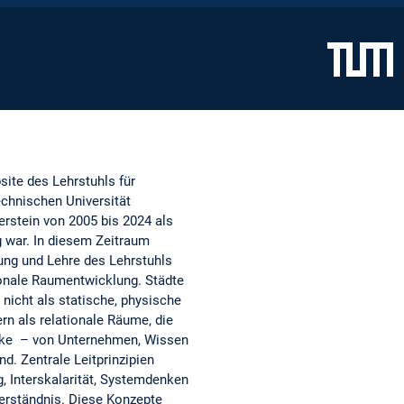
site des Lehrstuhls für
chnischen Universität
rstein von 2005 bis 2024 als
g war. In diesem Zeitraum
ung und Lehre des Lehrstuhls
ionale Raumentwicklung. Städte
nicht als statische, physische
rn als relationale Räume, die
ke – von Unternehmen, Wissen
d. Zentrale Leitprinzipien
, Interskalarität, Systemdenken
erständnis. Diese Konzepte