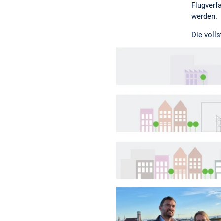
Flugverf
werden.
Die voll