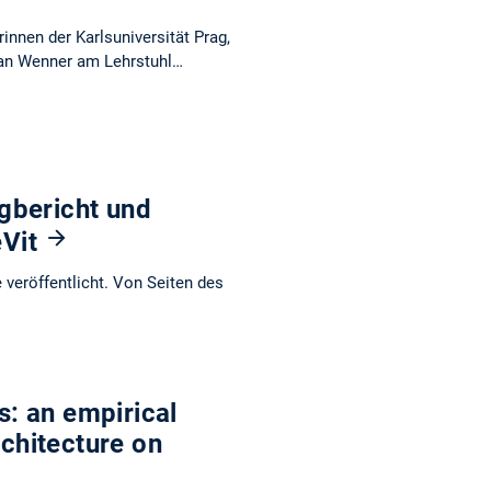
nnen der Karlsuniversität Prag,
ian Wenner am Lehrstuhl…
gbericht und
eVit
veröffentlicht. Von Seiten des
s: an empirical
rchitecture on