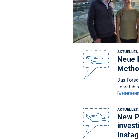
AKTUELLES
Neue 
Metho
Das Forsch
Lehrstuhl
[weiterlesen
AKTUELLES
New Pu
invest
Insta