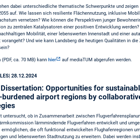
ehen dabei unterschiedliche thematische Schwerpunkte und zeigen 
055 auf. Wie lassen sich resiliente Flächennutzung, inklusive Mobi
achstum vernetzen? Wie können die Perspektiven junger Bewohneri
ion zu zentralen Katalysatoren einer positiven Entwicklung werden
chhaltigen Mobilität, einer lebenswerten Innenstadt und einer aut
 vorangeht? Und wie kann Landsberg die heutigen Qualitäten in die
sein?
 (PDF, ca. 70 MB) kann
hier
auf mediaTUM abgerufen werden.
LES
| 28.12.2024
Dissertation: Opportunities for sustaina
-burdened airport regions by collaborativ
egies
it untersucht, ob in Zusammenarbeit zwischen Flugverfahrensplan
lärmkommission lärmmindernde Flugverfahren entwickelt und umge
s ermöglichen, die oft funktional entwickelten Flughafenregionen um
igen und lebenswerten Stadtnutzung zu erweitern. Dabei werden i