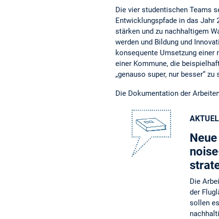
Die vier studentischen Teams s
Entwicklungspfade in das Jahr 2
stärken und zu nachhaltigem W
werden und Bildung und Innovat
konsequente Umsetzung einer na
einer Kommune, die beispielhaft
„genauso super, nur besser“ zu 
Die Dokumentation der Arbeiten
AKTUEL
Neue 
noise
strat
Die Arbe
der Flug
sollen e
nachhalt