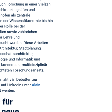
uch Forschung in einer Vielzahl
ehkreuzflughäfen und
öfen als zentrale
n der Wissensökonomie bis hin
er Rolle bei der
dten sowie zahlreichen
er Lehre und
sucht wurden. Diese Arbeiten
rchitektur, Stadtplanung,
dschaftsarchitektur,
logie und Informatik und
konsequent multidisziplinär
richteten Forschungsansatz.
in aktiv in Debatten zur
auf LinkedIn unter
Alain
t werden.
 für
e neue