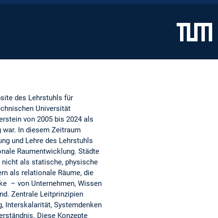
site des Lehrstuhls für
chnischen Universität
rstein von 2005 bis 2024 als
g war. In diesem Zeitraum
ung und Lehre des Lehrstuhls
ionale Raumentwicklung. Städte
nicht als statische, physische
rn als relationale Räume, die
ke – von Unternehmen, Wissen
d. Zentrale Leitprinzipien
, Interskalarität, Systemdenken
erständnis. Diese Konzepte