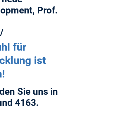
lopment, Prof.
/
hl für
klung ist
!
nden Sie uns in
nd 4163.