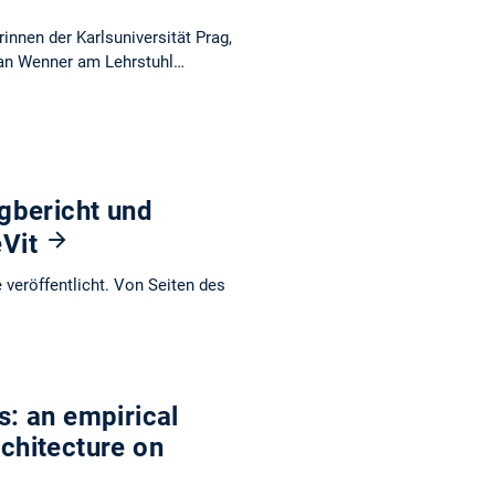
nnen der Karlsuniversität Prag,
ian Wenner am Lehrstuhl…
gbericht und
eVit
veröffentlicht. Von Seiten des
s: an empirical
rchitecture on