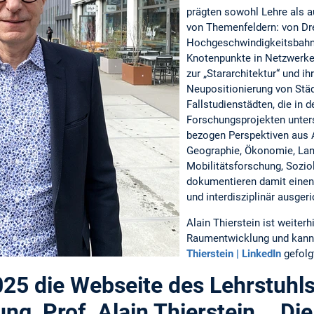
prägten sowohl Lehre als a
von Themenfeldern: von Dr
Hochgeschwindigkeitsbahnh
Knotenpunkte in Netzwerke
zur „Stararchitektur“ und ihr
Neupositionierung von Stä
Fallstudienstädten, die in d
Forschungsprojekten unter
bezogen Perspektiven aus A
Geographie, Ökonomie, Lan
Mobilitätsforschung, Sozio
dokumentieren damit einen 
und interdisziplinär ausge
Alain Thierstein ist weiterh
Raumentwicklung und kann 
Thierstein | LinkedIn
gefolg
025 die Webseite des Lehrstuhls
g, Prof. Alain Thierstein. Di