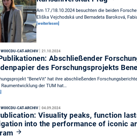
Am 17./18.10.2024 besuchten die beiden Forscheri
Eliška Vejchodská und Bernadeta Baroková, Fab
[weiterlesen]
|
, W00CDU-CAT-ARCHIV
21.10.2024
Publikationen: Abschließender Forschun
denpapier des Forschungsprojekts Ben
ungsprojekt "BeneVit" hat ihre abschließenden Forschungsberichte 
s Raumentwicklung der TUM hat…
]
|
, W00CDU-CAT-ARCHIV
04.09.2024
blication: Visuality peaks, function last
igation into the performance of iconic a
gram