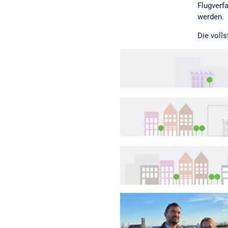
Flugverf
werden.
Die voll