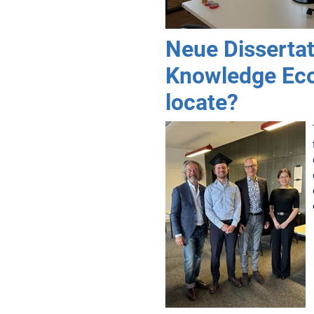
Neue Dissertat
Knowledge Eco
locate?