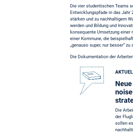
Die vier studentischen Teams s
Entwicklungspfade in das Jahr 2
stärken und zu nachhaltigem W
werden und Bildung und Innovat
konsequente Umsetzung einer na
einer Kommune, die beispielhaft
„genauso super, nur besser“ zu 
Die Dokumentation der Arbeiten
AKTUEL
Neue 
noise
strat
Die Arbe
der Flug
sollen e
nachhalt