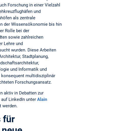
uch Forschung in einer Vielzahl
ehkreuzflughäfen und
öfen als zentrale
n der Wissensökonomie bis hin
er Rolle bei der
dten sowie zahlreichen
er Lehre und
sucht wurden. Diese Arbeiten
rchitektur, Stadtplanung,
dschaftsarchitektur,
logie und Informatik und
konsequent multidisziplinär
richteten Forschungsansatz.
in aktiv in Debatten zur
auf LinkedIn unter
Alain
t werden.
 für
e neue