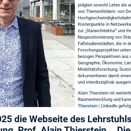
prägten sowohl Lehre als a
von Themenfeldern: von Dr
Hochgeschwindigkeitsbahnh
Knotenpunkte in Netzwerke
zur „Stararchitektur“ und ihr
Neupositionierung von Stä
Fallstudienstädten, die in d
Forschungsprojekten unter
bezogen Perspektiven aus A
Geographie, Ökonomie, Lan
Mobilitätsforschung, Sozio
dokumentieren damit einen 
und interdisziplinär ausge
Alain Thierstein ist weiterh
Raumentwicklung und kann 
Thierstein | LinkedIn
gefolg
025 die Webseite des Lehrstuhls
g, Prof. Alain Thierstein. Di