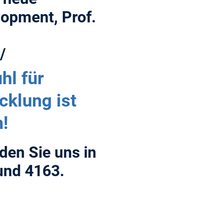
lopment, Prof.
/
hl für
klung ist
!
nden Sie uns in
nd 4163.