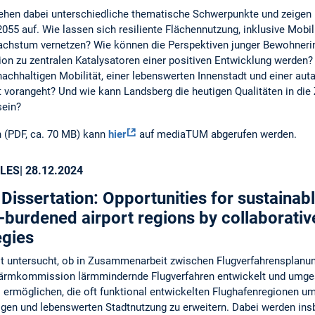
ehen dabei unterschiedliche thematische Schwerpunkte und zeigen 
055 auf. Wie lassen sich resiliente Flächennutzung, inklusive Mobi
achstum vernetzen? Wie können die Perspektiven junger Bewohneri
ion zu zentralen Katalysatoren einer positiven Entwicklung werden
chhaltigen Mobilität, einer lebenswerten Innenstadt und einer aut
 vorangeht? Und wie kann Landsberg die heutigen Qualitäten in die
sein?
 (PDF, ca. 70 MB) kann
hier
auf mediaTUM abgerufen werden.
LES
| 28.12.2024
Dissertation: Opportunities for sustaina
-burdened airport regions by collaborativ
egies
it untersucht, ob in Zusammenarbeit zwischen Flugverfahrensplan
lärmkommission lärmmindernde Flugverfahren entwickelt und umge
s ermöglichen, die oft funktional entwickelten Flughafenregionen um
igen und lebenswerten Stadtnutzung zu erweitern. Dabei werden i