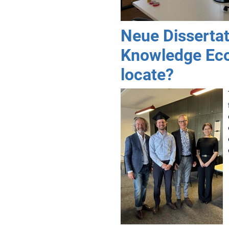
Neue Dissertat
Knowledge Eco
locate?