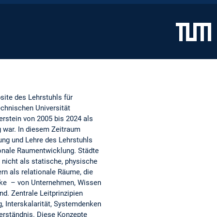
site des Lehrstuhls für
chnischen Universität
rstein von 2005 bis 2024 als
g war. In diesem Zeitraum
ung und Lehre des Lehrstuhls
ionale Raumentwicklung. Städte
nicht als statische, physische
rn als relationale Räume, die
ke – von Unternehmen, Wissen
d. Zentrale Leitprinzipien
, Interskalarität, Systemdenken
erständnis. Diese Konzepte