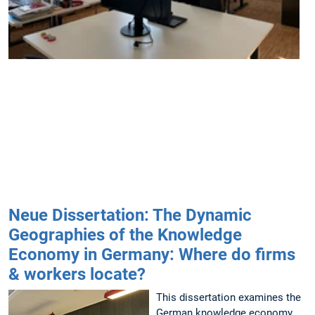
s
f
S
i
Neue Dissertation: The Dynamic
Geographies of the Knowledge
Economy in Germany: Where do firms
& workers locate?
This dissertation examines the
German knowledge economy