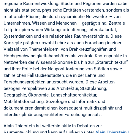
regionale Raumentwicklung. Städte und Regionen wurden dabei
nicht als statische, physische Entitäten verstanden, sondern als
relationale Räume, die durch dynamische Netzwerke – von
Unternehmen, Wissen und Menschen – geprägt sind. Zentrale
Leitprinzipien waren Wirkungsorientierung, Interskalarität,
Systemdenken und ein relationales Raumverständnis. Diese
Konzepte prägten sowohl Lehre als auch Forschung in einer
Vielzahl von Themenfeldern: von Drehkreuzflughäfen und
Hochgeschwindigkeitsbahnhöfen als zentrale Knotenpunkte in
Netzwerken der Wissensökonomie bis hin zur „Stararchitektur“
und ihrer Rolle bei der Neupositionierung von Städten sowie
zahlreichen Fallstudienstädten, die in der Lehre und
Forschungsprojekten untersucht wurden. Diese Arbeiten
bezogen Perspektiven aus Architektur, Stadtplanung,
Geographie, Ökonomie, Landschaftsarchitektur,
Mobilitätsforschung, Soziologie und Informatik und
dokumentieren damit einen konsequent multidisziplinär und
interdisziplinär ausgerichteten Forschungsansatz.
Alain Thierstein ist weiterhin aktiv in Debatten zur
Raumentwicklung und kann auf LinkedIn unter
Alain Thierstein |