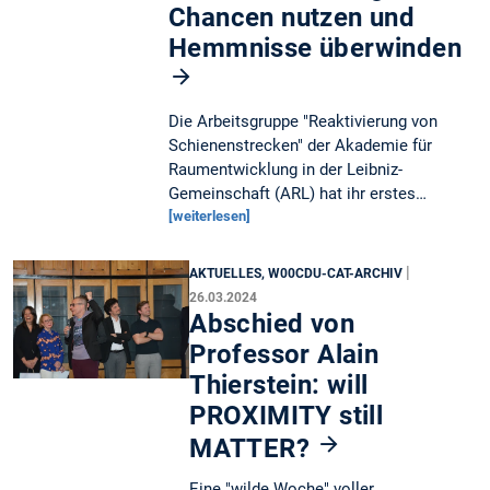
Chancen nutzen und
Hemmnisse überwinden
Die Arbeitsgruppe "Reaktivierung von
Schienenstrecken" der Akademie für
Raumentwicklung in der Leibniz-
Gemeinschaft (ARL) hat ihr erstes…
[weiterlesen]
|
AKTUELLES, W00CDU-CAT-ARCHIV
26.03.2024
Abschied von
Professor Alain
Thierstein: will
PROXIMITY still
MATTER?
Eine "wilde Woche" voller