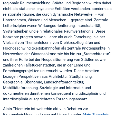
regionale Raumentwicklung. Städte und Regionen wurden dabei
nicht als statische, physische Entitäten verstanden, sondern als
relationale Räume, die durch dynamische Netzwerke – von
Unternehmen, Wissen und Menschen – geprägt sind. Zentrale
Leitprinzipien waren Wirkungsorientierung, Interskalarität,
Systemdenken und ein relationales Raumverständnis. Diese
Konzepte prägten sowohl Lehre als auch Forschung in einer
Vielzahl von Themenfeldern: von Drehkreuzflughäfen und
Hochgeschwindigkeitsbahnhöfen als zentrale Knotenpunkte in
Netzwerken der Wissensökonomie bis hin zur „Stararchitektur“
und ihrer Rolle bei der Neupositionierung von Städten sowie
zahlreichen Fallstudienstädten, die in der Lehre und
Forschungsprojekten untersucht wurden. Diese Arbeiten
bezogen Perspektiven aus Architektur, Stadtplanung,
Geographie, Ökonomie, Landschaftsarchitektur,
Mobilitätsforschung, Soziologie und Informatik und
dokumentieren damit einen konsequent multidisziplinär und
interdisziplinär ausgerichteten Forschungsansatz.
Alain Thierstein ist weiterhin aktiv in Debatten zur
Raumentwicklung und kann auf LinkedIn unter
Alain Thierstein |