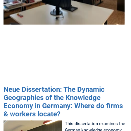
s
f
S
i
Neue Dissertation: The Dynamic
Geographies of the Knowledge
Economy in Germany: Where do firms
& workers locate?
This dissertation examines the
German knowledge economy