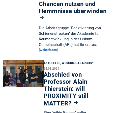
Chancen nutzen und
Hemmnisse überwinden
Die Arbeitsgruppe "Reaktivierung von
Schienenstrecken" der Akademie für
Raumentwicklung in der Leibniz-
Gemeinschaft (ARL) hat ihr erstes…
[weiterlesen]
|
AKTUELLES, W00CDU-CAT-ARCHIV
26.03.2024
Abschied von
Professor Alain
Thierstein: will
PROXIMITY still
MATTER?
Eine "wilde Woche" voller