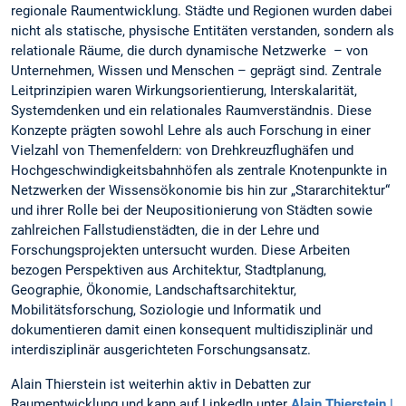
regionale Raumentwicklung. Städte und Regionen wurden dabei
nicht als statische, physische Entitäten verstanden, sondern als
relationale Räume, die durch dynamische Netzwerke – von
Unternehmen, Wissen und Menschen – geprägt sind. Zentrale
Leitprinzipien waren Wirkungsorientierung, Interskalarität,
Systemdenken und ein relationales Raumverständnis. Diese
Konzepte prägten sowohl Lehre als auch Forschung in einer
Vielzahl von Themenfeldern: von Drehkreuzflughäfen und
Hochgeschwindigkeitsbahnhöfen als zentrale Knotenpunkte in
Netzwerken der Wissensökonomie bis hin zur „Stararchitektur“
und ihrer Rolle bei der Neupositionierung von Städten sowie
zahlreichen Fallstudienstädten, die in der Lehre und
Forschungsprojekten untersucht wurden. Diese Arbeiten
bezogen Perspektiven aus Architektur, Stadtplanung,
Geographie, Ökonomie, Landschaftsarchitektur,
Mobilitätsforschung, Soziologie und Informatik und
dokumentieren damit einen konsequent multidisziplinär und
interdisziplinär ausgerichteten Forschungsansatz.
Alain Thierstein ist weiterhin aktiv in Debatten zur
Raumentwicklung und kann auf LinkedIn unter
Alain Thierstein |