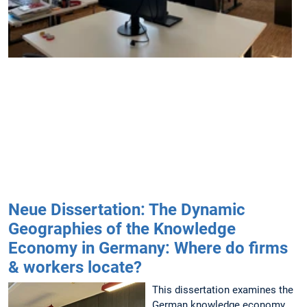
s
f
S
i
Neue Dissertation: The Dynamic
Geographies of the Knowledge
Economy in Germany: Where do firms
& workers locate?
This dissertation examines the
German knowledge economy