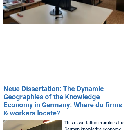
s
f
S
i
Neue Dissertation: The Dynamic
Geographies of the Knowledge
Economy in Germany: Where do firms
& workers locate?
This dissertation examines the
German knowledge economy