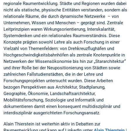
regionale Raumentwicklung. Städte und Regionen wurden dabei
nicht als statische, physische Entitäten verstanden, sondern als
relationale Räume, die durch dynamische Netzwerke – von
Unternehmen, Wissen und Menschen – geprägt sind. Zentrale
Leitprinzipien waren Wirkungsorientierung, Interskalarität,
Systemdenken und ein relationales Raumverständnis. Diese
Konzepte prägten sowohl Lehre als auch Forschung in einer
Vielzahl von Themenfeldern: von Drehkreuzflughäfen und
Hochgeschwindigkeitsbahnhöfen als zentrale Knotenpunkte in
Netzwerken der Wissensökonomie bis hin zur „Stararchitektur“
und ihrer Rolle bei der Neupositionierung von Städten sowie
zahlreichen Fallstudienstädten, die in der Lehre und
Forschungsprojekten untersucht wurden. Diese Arbeiten
bezogen Perspektiven aus Architektur, Stadtplanung,
Geographie, Ökonomie, Landschaftsarchitektur,
Mobilitätsforschung, Soziologie und Informatik und
dokumentieren damit einen konsequent multidisziplinär und
interdisziplinär ausgerichteten Forschungsansatz.
Alain Thierstein ist weiterhin aktiv in Debatten zur
Raumentwicklung und kann auf LinkedIn unter
Alain Thierstein |