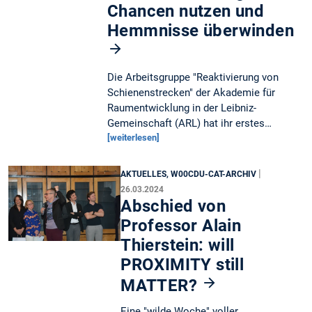
Chancen nutzen und
Hemmnisse überwinden
Die Arbeitsgruppe "Reaktivierung von
Schienenstrecken" der Akademie für
Raumentwicklung in der Leibniz-
Gemeinschaft (ARL) hat ihr erstes…
[weiterlesen]
|
AKTUELLES, W00CDU-CAT-ARCHIV
26.03.2024
Abschied von
Professor Alain
Thierstein: will
PROXIMITY still
MATTER?
Eine "wilde Woche" voller