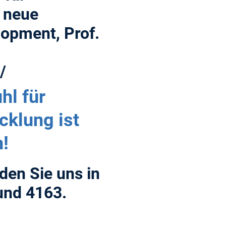
e neue
lopment, Prof.
/
hl für
klung ist
!
nden Sie uns in
nd 4163.