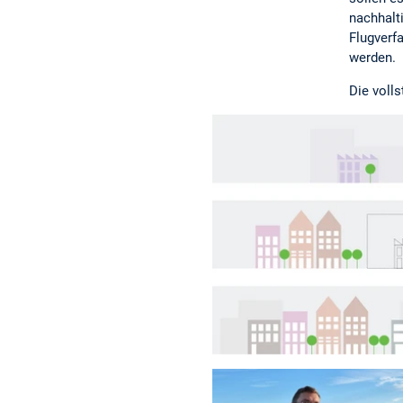
nachhalt
Flugverf
werden.
Die voll