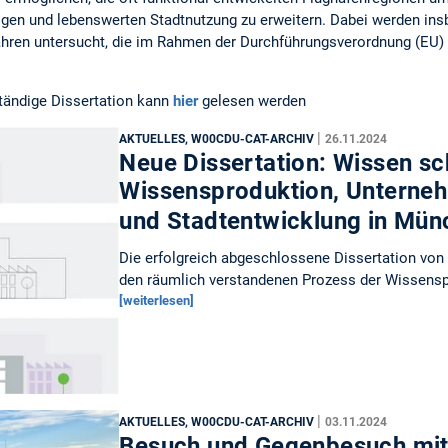
igen und lebenswerten Stadtnutzung zu erweitern. Dabei werden i
ahren untersucht, die im Rahmen der Durchführungsverordnung (EU)
ständige Dissertation kann
hier
gelesen werden
|
AKTUELLES, W00CDU-CAT-ARCHIV
26.11.2024
Neue Dissertation: Wissen sc
Wissensproduktion, Unterne
und Stadtentwicklung in Mü
Die erfolgreich abgeschlossene Dissertation von 
den räumlich verstandenen Prozess der Wissensp
[weiterlesen]
|
AKTUELLES, W00CDU-CAT-ARCHIV
03.11.2024
Besuch und Gegenbesuch mit