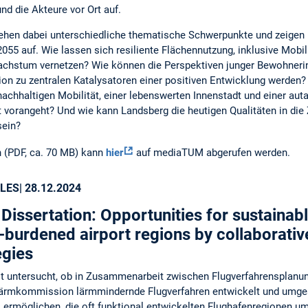
nd die Akteure vor Ort auf.
ehen dabei unterschiedliche thematische Schwerpunkte und zeigen 
055 auf. Wie lassen sich resiliente Flächennutzung, inklusive Mobi
achstum vernetzen? Wie können die Perspektiven junger Bewohneri
ion zu zentralen Katalysatoren einer positiven Entwicklung werden
chhaltigen Mobilität, einer lebenswerten Innenstadt und einer aut
 vorangeht? Und wie kann Landsberg die heutigen Qualitäten in die
sein?
 (PDF, ca. 70 MB) kann
hier
auf mediaTUM abgerufen werden.
LES
| 28.12.2024
Dissertation: Opportunities for sustaina
-burdened airport regions by collaborativ
egies
it untersucht, ob in Zusammenarbeit zwischen Flugverfahrensplan
lärmkommission lärmmindernde Flugverfahren entwickelt und umge
s ermöglichen, die oft funktional entwickelten Flughafenregionen um