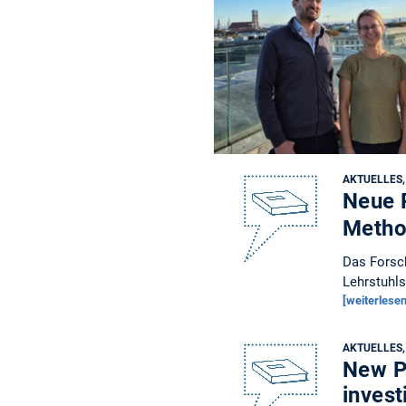
AKTUELLES
Neue 
Metho
Das Forsch
Lehrstuhl
[weiterlesen
AKTUELLES
New Pu
invest