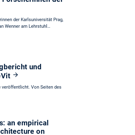
nnen der Karlsuniversität Prag,
ian Wenner am Lehrstuhl…
gbericht und
eVit
veröffentlicht. Von Seiten des
s: an empirical
rchitecture on