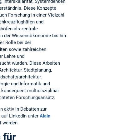
, Interskalarität, Systemdenken
erständnis. Diese Konzepte
uch Forschung in einer Vielzahl
ehkreuzflughäfen und
öfen als zentrale
n der Wissensökonomie bis hin
er Rolle bei der
dten sowie zahlreichen
er Lehre und
sucht wurden. Diese Arbeiten
rchitektur, Stadtplanung,
dschaftsarchitektur,
logie und Informatik und
konsequent multidisziplinär
richteten Forschungsansatz.
in aktiv in Debatten zur
auf LinkedIn unter
Alain
t werden.
 für