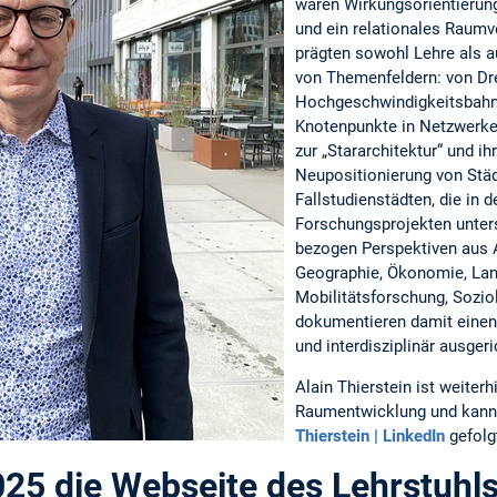
waren Wirkungsorientierung
und ein relationales Raumv
prägten sowohl Lehre als a
von Themenfeldern: von Dr
Hochgeschwindigkeitsbahnh
Knotenpunkte in Netzwerke
zur „Stararchitektur“ und ihr
Neupositionierung von Stä
Fallstudienstädten, die in d
Forschungsprojekten unter
bezogen Perspektiven aus A
Geographie, Ökonomie, Lan
Mobilitätsforschung, Sozio
dokumentieren damit einen 
und interdisziplinär ausge
Alain Thierstein ist weiterh
Raumentwicklung und kann 
Thierstein | LinkedIn
gefolg
025 die Webseite des Lehrstuhls