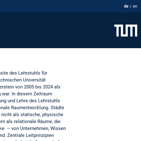
de
en
site des Lehrstuhls für
chnischen Universität
rstein von 2005 bis 2024 als
g war. In diesem Zeitraum
ung und Lehre des Lehrstuhls
ionale Raumentwicklung. Städte
nicht als statische, physische
rn als relationale Räume, die
ke – von Unternehmen, Wissen
d. Zentrale Leitprinzipien