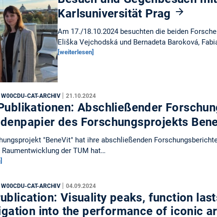
Karlsuniversität Prag
Am 17./18.10.2024 besuchten die beiden Forscheri
Eliška Vejchodská und Bernadeta Baroková, Fab
[weiterlesen]
|
, W00CDU-CAT-ARCHIV
21.10.2024
Publikationen: Abschließender Forschun
denpapier des Forschungsprojekts Ben
ungsprojekt "BeneVit" hat ihre abschließenden Forschungsberichte 
s Raumentwicklung der TUM hat…
]
|
, W00CDU-CAT-ARCHIV
04.09.2024
blication: Visuality peaks, function last
igation into the performance of iconic a