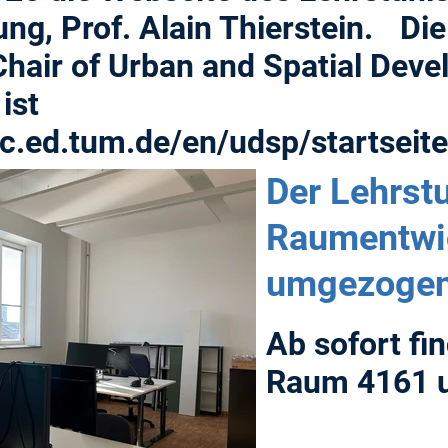
g, Prof. Alain Thierstein. Di
hair of Urban and Spatial Deve
ist
c.ed.tum.de/en/udsp/startseite
Der Lehrstu
Raumentwic
umgezogen
Ab sofort fi
Raum 4161 u