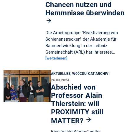
Chancen nutzen und
Hemmnisse überwinden
Die Arbeitsgruppe "Reaktivierung von
Schienenstrecken" der Akademie für
Raumentwicklung in der Leibniz-
Gemeinschaft (ARL) hat ihr erstes…
[weiterlesen]
|
AKTUELLES, W00CDU-CAT-ARCHIV
26.03.2024
Abschied von
Professor Alain
Thierstein: will
PROXIMITY still
MATTER?
Eine "wilde Woche" voller