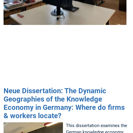
s
f
S
i
Neue Dissertation: The Dynamic
Geographies of the Knowledge
Economy in Germany: Where do firms
& workers locate?
This dissertation examines the
German knowledge economy