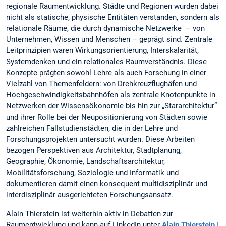
regionale Raumentwicklung. Städte und Regionen wurden dabei
nicht als statische, physische Entitäten verstanden, sondern als
relationale Räume, die durch dynamische Netzwerke – von
Unternehmen, Wissen und Menschen – geprägt sind. Zentrale
Leitprinzipien waren Wirkungsorientierung, Interskalarität,
Systemdenken und ein relationales Raumverständnis. Diese
Konzepte prägten sowohl Lehre als auch Forschung in einer
Vielzahl von Themenfeldern: von Drehkreuzflughäfen und
Hochgeschwindigkeitsbahnhöfen als zentrale Knotenpunkte in
Netzwerken der Wissensökonomie bis hin zur „Stararchitektur“
und ihrer Rolle bei der Neupositionierung von Städten sowie
zahlreichen Fallstudienstädten, die in der Lehre und
Forschungsprojekten untersucht wurden. Diese Arbeiten
bezogen Perspektiven aus Architektur, Stadtplanung,
Geographie, Ökonomie, Landschaftsarchitektur,
Mobilitätsforschung, Soziologie und Informatik und
dokumentieren damit einen konsequent multidisziplinär und
interdisziplinär ausgerichteten Forschungsansatz.
Alain Thierstein ist weiterhin aktiv in Debatten zur
Raumentwicklung und kann auf LinkedIn unter
Alain Thierstein |