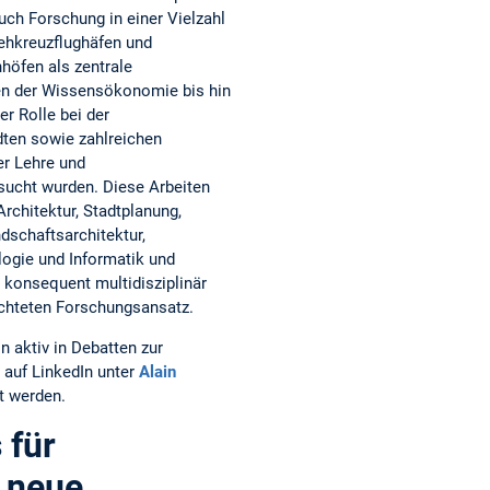
uch Forschung in einer Vielzahl
ehkreuzflughäfen und
öfen als zentrale
n der Wissensökonomie bis hin
er Rolle bei der
dten sowie zahlreichen
er Lehre und
sucht wurden. Diese Arbeiten
rchitektur, Stadtplanung,
dschaftsarchitektur,
logie und Informatik und
konsequent multidisziplinär
richteten Forschungsansatz.
in aktiv in Debatten zur
auf LinkedIn unter
Alain
t werden.
 für
e neue