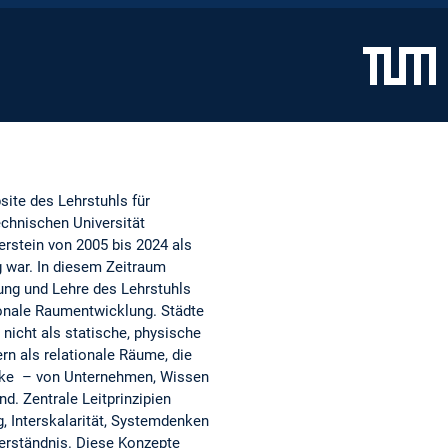
site des Lehrstuhls für
chnischen Universität
rstein von 2005 bis 2024 als
g war. In diesem Zeitraum
ung und Lehre des Lehrstuhls
ionale Raumentwicklung. Städte
nicht als statische, physische
rn als relationale Räume, die
ke – von Unternehmen, Wissen
d. Zentrale Leitprinzipien
, Interskalarität, Systemdenken
erständnis. Diese Konzepte