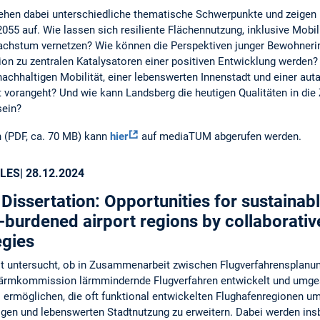
ehen dabei unterschiedliche thematische Schwerpunkte und zeigen 
055 auf. Wie lassen sich resiliente Flächennutzung, inklusive Mobi
achstum vernetzen? Wie können die Perspektiven junger Bewohneri
ion zu zentralen Katalysatoren einer positiven Entwicklung werden
chhaltigen Mobilität, einer lebenswerten Innenstadt und einer aut
 vorangeht? Und wie kann Landsberg die heutigen Qualitäten in die
sein?
 (PDF, ca. 70 MB) kann
hier
auf mediaTUM abgerufen werden.
LES
| 28.12.2024
Dissertation: Opportunities for sustaina
-burdened airport regions by collaborativ
egies
it untersucht, ob in Zusammenarbeit zwischen Flugverfahrensplan
lärmkommission lärmmindernde Flugverfahren entwickelt und umge
s ermöglichen, die oft funktional entwickelten Flughafenregionen um
igen und lebenswerten Stadtnutzung zu erweitern. Dabei werden i