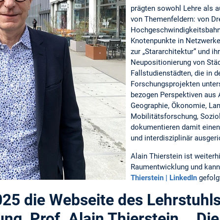
prägten sowohl Lehre als a
von Themenfeldern: von Dr
Hochgeschwindigkeitsbahnh
Knotenpunkte in Netzwerke
zur „Stararchitektur“ und ihr
Neupositionierung von Stä
Fallstudienstädten, die in d
Forschungsprojekten unter
bezogen Perspektiven aus A
Geographie, Ökonomie, Lan
Mobilitätsforschung, Sozio
dokumentieren damit einen 
und interdisziplinär ausge
Alain Thierstein ist weiterh
Raumentwicklung und kann 
Thierstein | LinkedIn
gefolg
025 die Webseite des Lehrstuhls
g, Prof. Alain Thierstein. Di