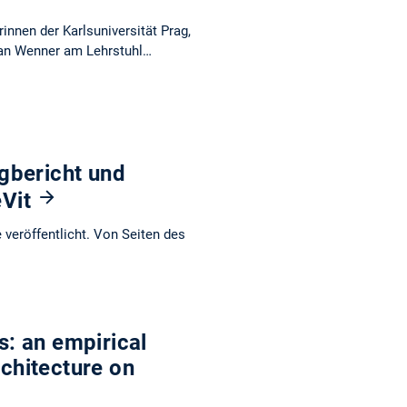
nnen der Karlsuniversität Prag,
ian Wenner am Lehrstuhl…
gbericht und
eVit
veröffentlicht. Von Seiten des
s: an empirical
rchitecture on