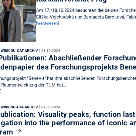
Am 17./18.10.2024 besuchten die beiden Forscheri
Eliška Vejchodská und Bernadeta Baroková, Fab
[weiterlesen]
|
, W00CDU-CAT-ARCHIV
21.10.2024
Publikationen: Abschließender Forschun
denpapier des Forschungsprojekts Ben
ungsprojekt "BeneVit" hat ihre abschließenden Forschungsberichte 
s Raumentwicklung der TUM hat…
]
|
, W00CDU-CAT-ARCHIV
04.09.2024
blication: Visuality peaks, function last
igation into the performance of iconic a
gram