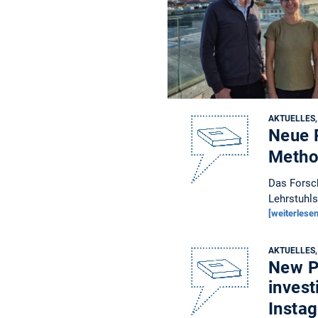
AKTUELLES
Neue 
Metho
Das Forsch
Lehrstuhl
[weiterlesen
AKTUELLES
New Pu
invest
Insta