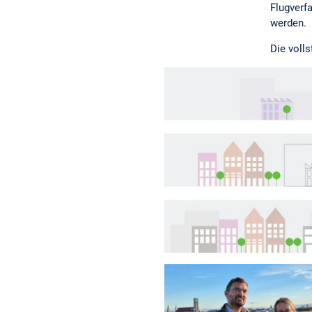
Flugverf
werden.
Die voll