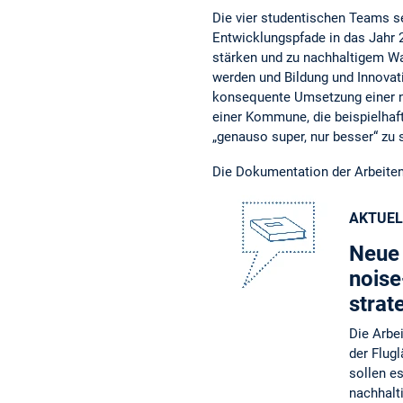
Die vier studentischen Teams s
Entwicklungspfade in das Jahr 2
stärken und zu nachhaltigem W
werden und Bildung und Innovat
konsequente Umsetzung einer na
einer Kommune, die beispielhaft
„genauso super, nur besser“ zu 
Die Dokumentation der Arbeiten
AKTUEL
Neue 
noise
strat
Die Arbe
der Flug
sollen e
nachhalt