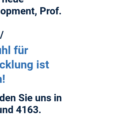
lopment, Prof.
/
hl für
klung ist
!
nden Sie uns in
nd 4163.