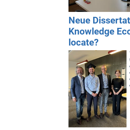
Neue Dissertat
Knowledge Eco
locate?