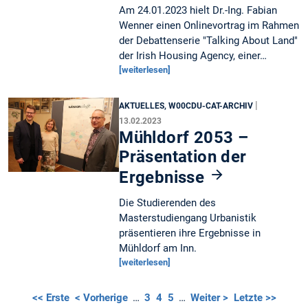
Am 24.01.2023 hielt Dr.-Ing. Fabian
Wenner einen Onlinevortrag im Rahmen
der Debattenserie "Talking About Land"
der Irish Housing Agency, einer…
[weiterlesen]
|
AKTUELLES, W00CDU-CAT-ARCHIV
13.02.2023
Mühldorf 2053 –
Präsentation der
Ergebnisse
Die Studierenden des
Masterstudiengang Urbanistik
präsentieren ihre Ergebnisse in
Mühldorf am Inn.
[weiterlesen]
<< Erste
< Vorherige
…
3
4
5
…
Weiter >
Letzte >>