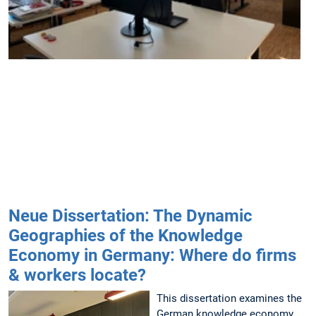
s
f
S
i
Neue Dissertation: The Dynamic
Geographies of the Knowledge
Economy in Germany: Where do firms
& workers locate?
This dissertation examines the
German knowledge economy