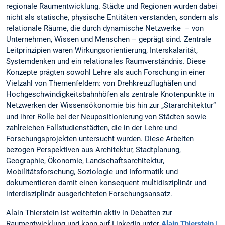
regionale Raumentwicklung. Städte und Regionen wurden dabei
nicht als statische, physische Entitäten verstanden, sondern als
relationale Räume, die durch dynamische Netzwerke – von
Unternehmen, Wissen und Menschen – geprägt sind. Zentrale
Leitprinzipien waren Wirkungsorientierung, Interskalarität,
Systemdenken und ein relationales Raumverständnis. Diese
Konzepte prägten sowohl Lehre als auch Forschung in einer
Vielzahl von Themenfeldern: von Drehkreuzflughäfen und
Hochgeschwindigkeitsbahnhöfen als zentrale Knotenpunkte in
Netzwerken der Wissensökonomie bis hin zur „Stararchitektur“
und ihrer Rolle bei der Neupositionierung von Städten sowie
zahlreichen Fallstudienstädten, die in der Lehre und
Forschungsprojekten untersucht wurden. Diese Arbeiten
bezogen Perspektiven aus Architektur, Stadtplanung,
Geographie, Ökonomie, Landschaftsarchitektur,
Mobilitätsforschung, Soziologie und Informatik und
dokumentieren damit einen konsequent multidisziplinär und
interdisziplinär ausgerichteten Forschungsansatz.
Alain Thierstein ist weiterhin aktiv in Debatten zur
Raumentwicklung und kann auf LinkedIn unter
Alain Thierstein |