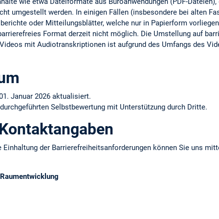
Inhalte wie etwa Dateiformate aus Büroanwendungen (PDF-Dateien), d
cht umgestellt werden. In einigen Fällen (insbesondere bei alten F
erichte oder Mitteilungsblätter, welche nur in Papierform vorliegen)
arrierefreies Format derzeit nicht möglich. Die Umstellung auf barrie
er Videos mit Audiotranskriptionen ist aufgrund des Umfangs des Vid
tum
01. Januar 2026 aktualisiert.
 durchgeführten Selbstbewertung mit Unterstützung durch Dritte.
 Kontaktangaben
 Einhaltung der Barrierefreiheitsanforderungen können Sie uns mitt
d Raumentwicklung