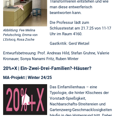
Transformieren entstehen und wie
man diese entwerferisch
beantworten kann.
Die Professur lädt zum
Schlusstestat am 21.7.25 von 11-17
Abbildung: Fee Melina
Uhr im Raum 4160.
Petutschnig, Emma von
L’Estocq, Rosa Zoche
Gastkritik: Gerd Wetzel
Entwurfsbetreuung: Prof. Andreas Hild, Stefan Gruhne, Valerie
Kronauer, Sonya Nanami Fritz, Ruben Winter
20%+X | Ein-Zwei-Drei-Familien?-Häuser?
MA-Projekt | Winter 24/25
Das Einfamilienhaus – eine
Typologie, die hinter Klischees der
Vorstadt-Spießigkeit,
Nachbarschafts-Streitereien und
Gartenzwerg-Geschmacklosigkeiten
häufig in den Hintergrund tritt. Dabei