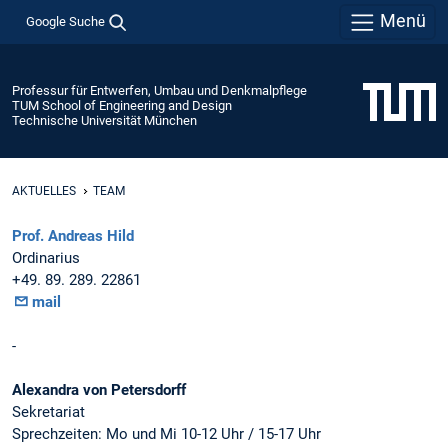
Menü
Google Suche
Professur für Entwerfen, Umbau und Denkmalpflege
TUM School of Engineering and Design
Technische Universität München
AKTUELLES
TEAM
Prof. Andreas Hild
Ordinarius
+49. 89. 289. 22861
mail
-
Alexandra von Petersdorff
Sekretariat
Sprechzeiten: Mo und Mi 10-12 Uhr / 15-17 Uhr