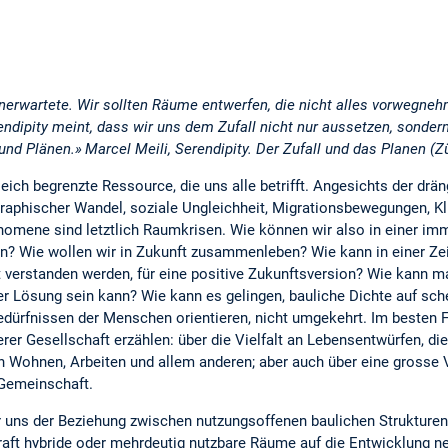
Unerwartete. Wir sollten Räume entwerfen, die nicht alles vorwegne
endipity meint, dass wir uns dem Zufall nicht nur aussetzen, sonder
und Plänen.»
Marcel Meili, Serendipity. Der Zufall und das Planen (Zü
eich begrenzte Ressource, die uns alle betrifft. Angesichts der dr
hischer Wandel, soziale Ungleichheit, Migrationsbewegungen, Kli
änomene sind letztlich Raumkrisen. Wie können wir also in einer i
? Wie wollen wir in Zukunft zusammenleben? Wie kann in einer Zei
verstanden werden, für eine positive Zukunftsversion? Wie kann man
der Lösung sein kann? Wie kann es gelingen, bauliche Dichte auf s
dürfnissen der Menschen orientieren, nicht umgekehrt. Im besten F
rer Gesellschaft erzählen: über die Vielfalt an Lebensentwürfen, di
 Wohnen, Arbeiten und allem anderen; aber auch über eine grosse 
Gemeinschaft.
 uns der Beziehung zwischen nutzungsoffenen baulichen Strukturen
Kraft hybride oder mehrdeutig nutzbare Räume auf die Entwicklung 