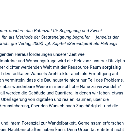
hmen, sondern das Potenzial für Begegnung und Zweck-
n ihn als Methode der Stadtaneignung begreifen – jenseits der
rich: gta Verlag, 2003) vgl. Kapitel «Serendipität als Haltung»
ängenden Herausforderungen unserer Zeit wie
makrise und Wohnungsfrage wird die Relevanz unserer Disziplin
mmer dichter werdenden Welt mit der Ressource Raum sorgfältig
t des radikalen Wandels Architektur auch als Ermutigung auf
 vermitteln, dass die Bauindustrie nicht nur Teil des Problems,
cheinbar wunderbare Weise in menschliche Nähe zu verwandeln?
all werden die Gebäude und Quartiere, in denen wir leben, etwas
e Überlagerung von digitalen und realen Räumen, über die
Verunsicherung, über den Wunsch nach Zugehörigkeit und die
 und ihrem Potenzial zur Wandelbarkeit. Gemeinsam erforschen
neuer Nachbarschaften haben kann. Denn Urbanität entsteht nicht