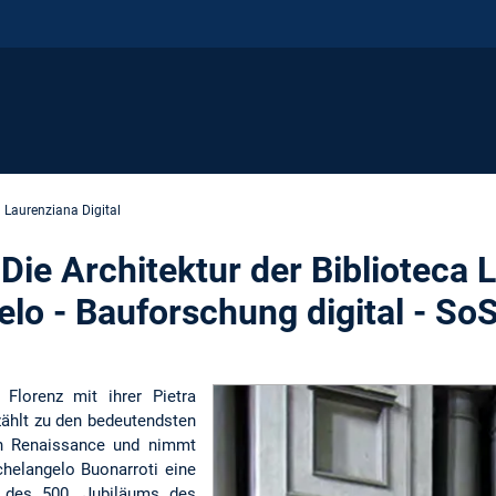
Laurenziana Digital
Die Architektur der Biblioteca 
lo - Bauforschung digital - So
 Florenz mit ihrer Pietra
zählt zu den bedeutendsten
hen Renaissance und nimmt
helangelo Buonarroti eine
ch des 500. Jubiläums des