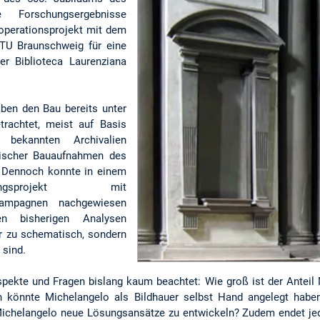
 Forschungsergebnisse
operationsprojekt mit dem
r TU Braunschweig für eine
r Biblioteca Laurenziana
ben den Bau bereits unter
trachtet, meist auf Basis
 bekannten Archivalien
rischer Bauaufnahmen des
s. Dennoch konnte in einem
ungsprojekt mit
kampagnen nachgewiesen
n bisherigen Analysen
r zu schematisch, sondern
 sind.
ekte und Fragen bislang kaum beachtet: Wie groß ist der Antei
en könnte Michelangelo als Bildhauer selbst Hand angelegt hab
ichelangelo neue Lösungsansätze zu entwickeln? Zudem endet jed