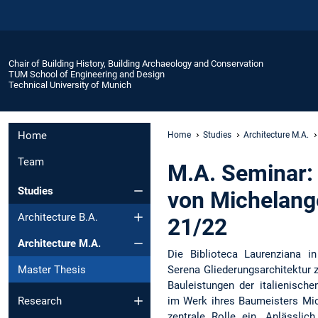
Chair of Building History, Building Archaeology and Conservation
TUM School of Engineering and Design
Technical University of Munich
Home
Home
Studies
Architecture M.A.
Team
M.A. Seminar: 
Studies
von Michelange
Architecture B.A.
21/22
Architecture M.A.
Die Biblioteca Laurenziana in
Serena Gliederungsarchitektur 
Master Thesis
Bauleistungen der italienisc
im Werk ihres Baumeisters Mic
Research
zentrale Rolle ein. Anlässli