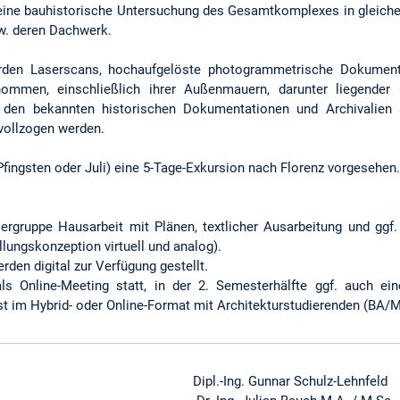
 eine bauhistorische Untersuchung des Gesamtkomplexes in gleic
zw. deren Dachwerk.
urden Laserscans, hochaufgelöste photogrammetrische Dokumen
enommen, einschließlich ihrer Außenmauern, darunter liegende
den bekannten historischen Dokumentationen und Archivalien s
vollzogen werden.
ingsten oder Juli) eine 5-Tage-Exkursion nach Florenz vorgesehen.
ergruppe Hausarbeit mit Plänen, textlicher Ausarbeitung und ggf
lungskonzeption virtuell und analog).
rden digital zur Verfügung gestellt.
ls Online-Meeting statt, in der 2. Semesterhälfte ggf. auch ein
t im Hybrid- oder Online-Format mit Architekturstudierenden (BA/
ipl.-Ing. Gunnar Schulz-Lehnfeld