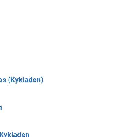
os (Kykladen)
n
/Kykladen