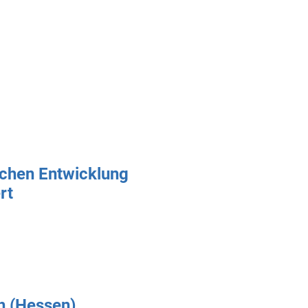
ichen Entwicklung
rt
ch (Hessen)