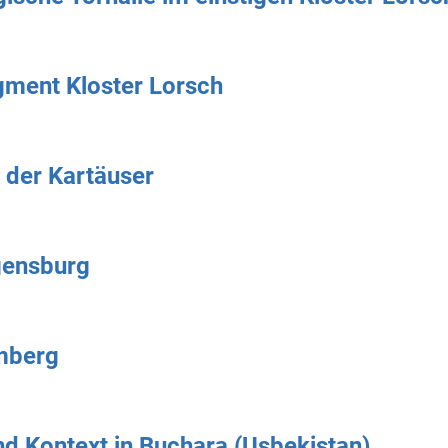
gment Kloster Lorsch
 der Kartäuser
gensburg
mberg
d Kontext in Buchara (Usbekistan)