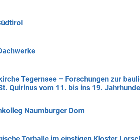
Südtirol
Dachwerke
rkirche Tegernsee – Forschungen zur baul
St. Quirinus vom 11. bis ins 19. Jahrhunde
enkolleg Naumburger Dom
gische Torhalle im einstigen Kloster Lors