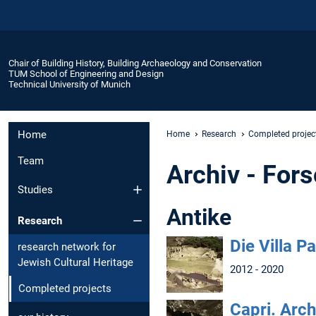
Chair of Building History, Building Archaeology and Conservation
TUM School of Engineering and Design
Technical University of Munich
Home
Home
Research
Completed projec
Team
Archiv - For
Studies
Antike
Research
Die Villa P
research network for
Jewish Cultural Heritage
2012 - 2020
Completed projects
Capri. Arch