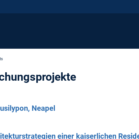
ts
schungsprojekte
ausilypon, Neapel
itekturstrategien einer kaiserlichen Resid