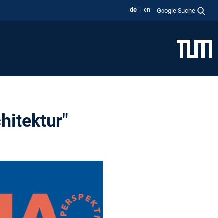
de
en
Google Suche
hitektur"