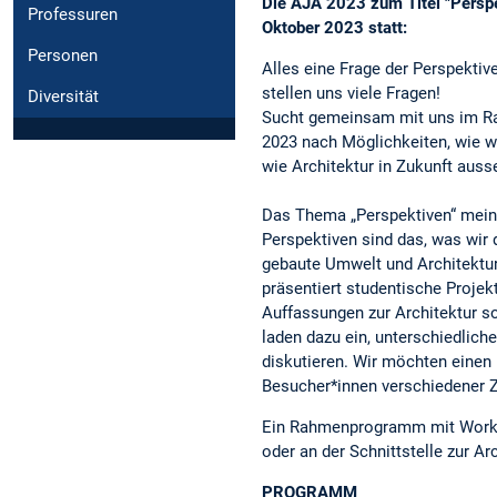
Die AJA 2023 zum Titel "Perspek
Professuren
Oktober 2023 statt:
Personen
Alles eine Frage der Perspektiv
stellen uns viele Fragen!
Diversität
Sucht gemeinsam mit uns im Ra
2023 nach Möglichkeiten, wie 
wie Architektur in Zukunft auss
Das Thema „Perspektiven“ meint
Perspektiven sind das, was wir 
gebaute Umwelt und Architektu
präsentiert studentische Projek
Auffassungen zur Architektur s
laden dazu ein, unterschiedliche
diskutieren. Wir möchten einen
Besucher*innen verschiedener Zi
Ein Rahmenprogramm mit Works
oder an der Schnittstelle zur Ar
PROGRAMM