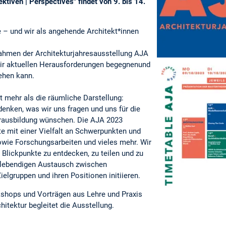
tiven | Perspectives" findet von 9. bis 14.
e – und wir als angehende Architekt*innen
hmen der Architekturjahresausstellung AJA
wir aktuellen Herausforderungen begegnenund
ehen kann.
 mehr als die räumliche Darstellung:
denken, was wir uns fragen und uns für die
rausbildung wünschen. Die AJA 2023
te mit einer Vielfalt an Schwerpunkten und
owie Forschungsarbeiten und vieles mehr. Wir
 Blickpunkte zu entdecken, zu teilen und zu
 lebendigen Austausch zwischen
elgruppen und ihren Positionen initiieren.
hops und Vorträgen aus Lehre und Praxis
chitektur begleitet die Ausstellung.