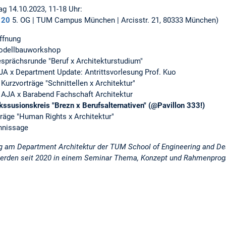
ag 14.10.2023, 11-18 Uhr:
120
5. OG | TUM Campus München | Arcisstr. 21, 80333 München)
öffnung
 Modellbauworkshop
esprächsrunde "Beruf x Architekturstudium"
AJA x Department Update: Antrittsvorlesung Prof. Kuo
 Kurzvorträge "Schnittellen x Architektur"
: AJA x Barabend Fachschaft Architektur
kssusionskreis "Brezn x Berufsalternativen" (@Pavillon 333!)
rträge "Human Rights x Architektur"
innissage
ung am Department Architektur der TUM School of Engineering and D
 werden seit 2020 in einem Seminar Thema, Konzept und Rahmenprog