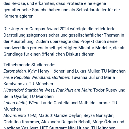
des Re-Use, und erkannten, dass Proteste eine eigene
gestalterische Sprache haben und als Selbstdarsteller für die
Kamera agieren.
Die Jury zum Campus Award 2024 würdigte die reflektierte
Darstellung zeitgenössischer und gesellschaftlicher Themen in
der Ausstellung. Zudem überzeugte das Projekt durch seine
handwerklich professionell gefertigten Miniatur-Modelle, die als
Grundlage für einen öffentlichen Diskurs dienen.
Teilnehmende Studierende:
Euromaidan, Kyiv:
Henry Höcherl und Lukas Müller, TU München
Freie Republik Wendland, Gorleben:
Tuvanna Gül und Maria
Karaivanova, TU München
Hüttendorf Startbahn West, Frankfurt am Main:
Todor Rusev und
Selin Uyarlar, TU München
Lobau bleibt, Wien:
Laurie Castella und Mathilde Larose, TU
München
Movimiento 15-M, Madrid:
Gamze Ceylan, Beyza Günaydin,
Christina Krammer, Alexandra Delgado Reboll, Müge Özkan und
Nazlican Yesilyurt, HFT Stuttgart; Nini Huang, TU München