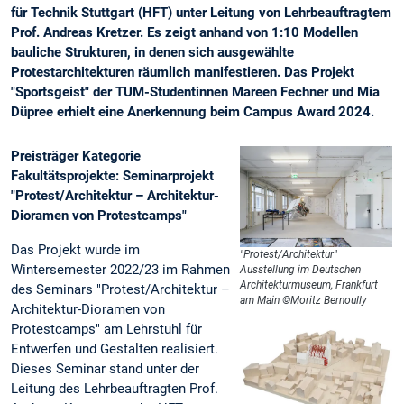
für Technik Stuttgart (HFT) unter Leitung von Lehrbeauftragtem
Prof. Andreas Kretzer. Es zeigt anhand von 1:10 Modellen
bauliche Strukturen, in denen sich ausgewählte
Protestarchitekturen räumlich manifestieren. Das Projekt
"Sportsgeist" der TUM-Studentinnen Mareen Fechner und Mia
Düpree erhielt eine Anerkennung beim Campus Award 2024.
Preisträger Kategorie
Fakultätsprojekte: Seminarprojekt
"Protest/Architektur – Architektur-
Dioramen von Protestcamps"
Das Projekt wurde im
"Protest/Architektur"
Wintersemester 2022/23 im Rahmen
Ausstellung im Deutschen
Architekturmuseum, Frankfurt
des Seminars "Protest/Architektur –
am Main ©Moritz Bernoully
Architektur-Dioramen von
Protestcamps" am Lehrstuhl für
Entwerfen und Gestalten realisiert.
Dieses Seminar stand unter der
Leitung des Lehrbeauftragten Prof.