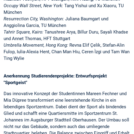
Occupy Wall Street, New York:
Tang Yishui und Xu Xiaoru, TU
München
Resurrection City, Washington:
Juliana Baumgart und
Anggiolina Garcia, TU München
Tahrir Square, Kairo:
Tanushree Arya, Billur Duru, Sayali Khadse
und Annet Thomas, HFT Stuttgart
Umbrella Movement, Hong Kong:
Revna Elif Çelik, Stefan-Alin
Fulop, Iulia-Alexia Hent, Chan Man Hiu, Ceren Ìzgi und Tam Wan
Ting Wylie
Anerkennung Studierendenprojekte: Entwurfsprojekt
"Sportgeist"
Das innovative Konzept der Studentinnen Mareen Fechner und
Mia Düpree transformiert eine leerstehende Kirche in ein
lebendiges Sportzentrum. Dabei dient der Sport als bindendes
Glied und schafft eine Quartiersmitte im Sportzentrum St.
Johannes im Augsburger Stadtteil Oberhausen. Der Umbau soll
nicht nur das Gebäude, sondern auch das umliegende
Stadtquartier, beleben. Die Balance zwischen Eingriff und Erhalt