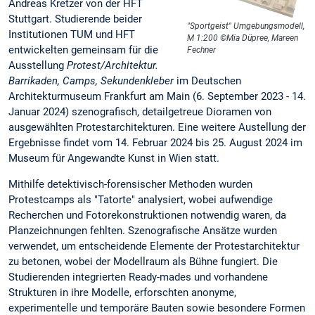
Andreas Kretzer von der HFT
Stuttgart. Studierende beider
"Sportgeist" Umgebungsmodell,
Institutionen TUM und HFT
M 1:200 ©Mia Düpree, Mareen
entwickelten gemeinsam für die
Fechner
Ausstellung
Protest/Architektur.
Barrikaden, Camps, Sekundenkleber
im Deutschen
Architekturmuseum Frankfurt am Main (6. September 2023 - 14.
Januar 2024) szenografisch, detailgetreue Dioramen von
ausgewählten Protestarchitekturen. Eine weitere Austellung der
Ergebnisse findet vom 14. Februar 2024 bis 25. August 2024 im
Museum für Angewandte Kunst in Wien statt.
Mithilfe detektivisch-forensischer Methoden wurden
Protestcamps als "Tatorte" analysiert, wobei aufwendige
Recherchen und Fotorekonstruktionen notwendig waren, da
Planzeichnungen fehlten. Szenografische Ansätze wurden
verwendet, um entscheidende Elemente der Protestarchitektur
zu betonen, wobei der Modellraum als Bühne fungiert. Die
Studierenden integrierten Ready-mades und vorhandene
Strukturen in ihre Modelle, erforschten anonyme,
experimentelle und temporäre Bauten sowie besondere Formen