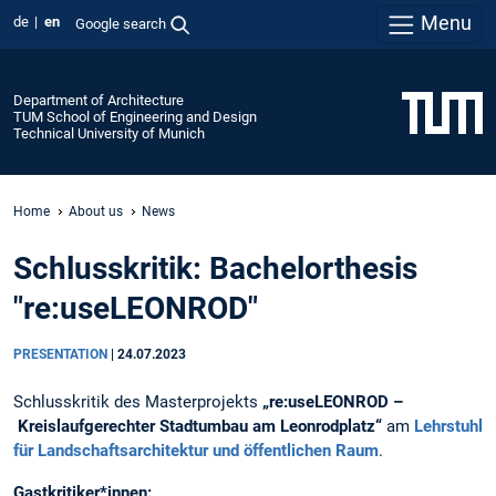
Menu
de
en
Google search
Department of Architecture
TUM School of Engineering and Design
Technical University of Munich
Home
About us
News
Schlusskritik: Bachelorthesis
"re:useLEONROD"
PRESENTATION
|
24.07.2023
Schlusskritik des Masterprojekts
„re:useLEONROD –
Kreislaufgerechter Stadtumbau am Leonrodplatz“
am
Lehrstuhl
für Landschaftsarchitektur und öffentlichen Raum
.
Gastkritiker*innen: