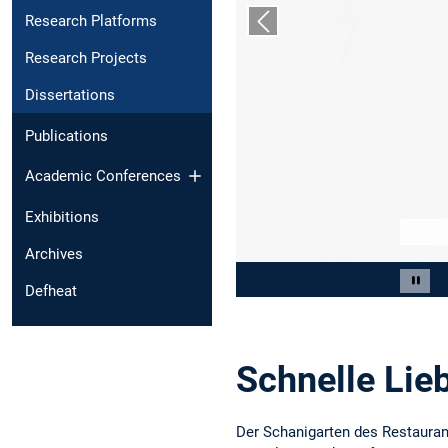
Research Platforms
Previous slide
Research Projects
Dissertations
Publications
Academic Conferences
Exhibitions
Archives
Slide 2 of 2
Paus
Defheat
Schnelle Lie
Der Schanigarten des Restaurant