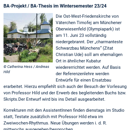
BA-Projekt / BA-Thesis im Wintersemester 23/24
Die Ost-West-Friedenskirche von
Väterchen Timofej am Münchener
Oberwiesenfeld (Olympiapark) ist
am 11. Juni 23 vollständig
niedergebrannt. Der „charmanteste
Schwarzbau Münchens“ (Zitat
Christian Ude) soll am ehemaligen
Ort in ähnlicher Kubatur
© Catherina Hess / Andreas
wiedererrichtet werden. Auf Basis
Hild
der Referenzenlehre werden
Entwürfe für einen Ersatzbau
erarbeitet. Hierzu empfiehlt sich auch der Besuch der Vorlesung
von Professor Hild und der Erwerb des begleitenden Buchs bzw.
Skripts.Der Entwurf wird bis ins Detail ausgearbeitet.
Korrekturen mit den AssistentInnen finden dienstags im Studio
statt, Testate zusätzlich mit Professor Hild etwa im
Zweiwochen-Rhythmus. Neue Übungen werden i. d. R.
mittwochs ausgegeben/besprochen.