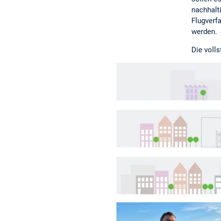
nachhalt
Flugverf
werden.
Die voll