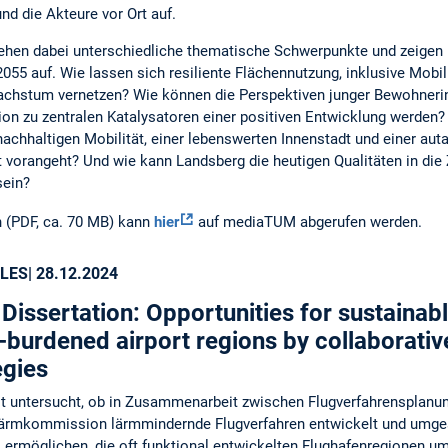
nd die Akteure vor Ort auf.
ehen dabei unterschiedliche thematische Schwerpunkte und zeigen 
055 auf. Wie lassen sich resiliente Flächennutzung, inklusive Mobi
achstum vernetzen? Wie können die Perspektiven junger Bewohneri
ion zu zentralen Katalysatoren einer positiven Entwicklung werden
chhaltigen Mobilität, einer lebenswerten Innenstadt und einer aut
 vorangeht? Und wie kann Landsberg die heutigen Qualitäten in die
sein?
 (PDF, ca. 70 MB) kann
hier
auf mediaTUM abgerufen werden.
LES
| 28.12.2024
Dissertation: Opportunities for sustaina
-burdened airport regions by collaborativ
egies
it untersucht, ob in Zusammenarbeit zwischen Flugverfahrensplan
lärmkommission lärmmindernde Flugverfahren entwickelt und umge
s ermöglichen, die oft funktional entwickelten Flughafenregionen um