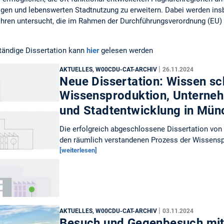
igen und lebenswerten Stadtnutzung zu erweitern. Dabei werden i
ahren untersucht, die im Rahmen der Durchführungsverordnung (EU)
ständige Dissertation kann
hier
gelesen werden
|
AKTUELLES, W00CDU-CAT-ARCHIV
26.11.2024
Neue Dissertation: Wissen sc
Wissensproduktion, Unterne
und Stadtentwicklung in Mü
Die erfolgreich abgeschlossene Dissertation von 
den räumlich verstandenen Prozess der Wissensp
[weiterlesen]
|
AKTUELLES, W00CDU-CAT-ARCHIV
03.11.2024
Besuch und Gegenbesuch mit