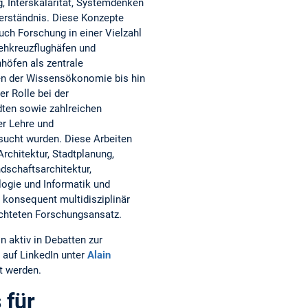
, Interskalarität, Systemdenken
erständnis. Diese Konzepte
uch Forschung in einer Vielzahl
ehkreuzflughäfen und
öfen als zentrale
n der Wissensökonomie bis hin
er Rolle bei der
dten sowie zahlreichen
er Lehre und
sucht wurden. Diese Arbeiten
rchitektur, Stadtplanung,
dschaftsarchitektur,
logie und Informatik und
konsequent multidisziplinär
richteten Forschungsansatz.
in aktiv in Debatten zur
auf LinkedIn unter
Alain
t werden.
 für