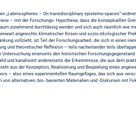
en „Labmospheres – On transdisciplinary epistemo-spaces“ widmet 
genese – mit der Forschungs- Hypothese, dass die konzeptuellen Gr
sraum zunehmend durchlässig werden und sich auch räumlich wie m
enwart angesichts klimatischer Krisen und sozio-ökologischer Preka
nkung vollzieht, ist Teil der Forschungsarbeit, die sich in einen inei
ng und theoretischer Reflexion – teils nacheinander teils überlappe
he Untersuchung einerseits den historischen Forschungsgegenstand d
d und kanalisiert andererseits die Erkenntnisse, die aus dem prakt
steht aus der Konzeption, Realisierung und Bespielung eines ange
ors – also eines experimentellen Raumgefüges, das sich aus versch
von alternativen, bio- basierten Materialien und -Diskursen mit Fo