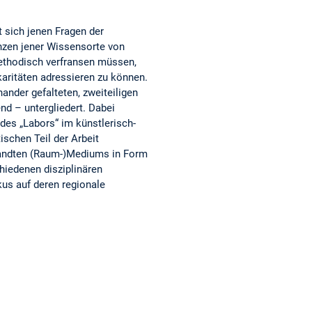
sich jenen Fragen der
enzen jener Wissensorte von
ethodisch verfransen müssen,
ritäten adressieren zu können.
nander gefalteten, zweiteiligen
nd – untergliedert. Dabei
es „Labors“ im künstlerisch-
ischen Teil der Arbeit
wandten (Raum-)Mediums in Form
iedenen disziplinären
kus auf deren regionale