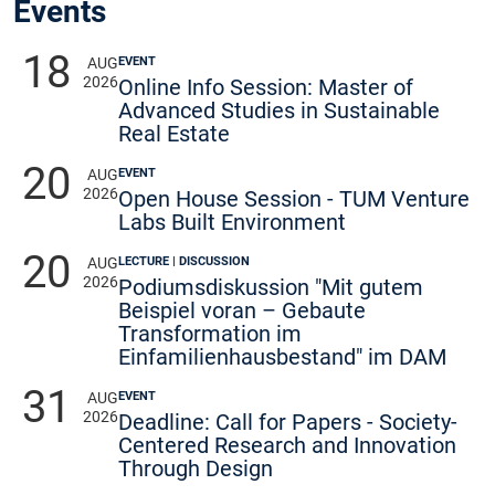
Events
18
EVENT
AUG
2026
Online Info Session: Master of
Advanced Studies in Sustainable
Real Estate
20
EVENT
AUG
2026
Open House Session - TUM Venture
Labs Built Environment
20
LECTURE | DISCUSSION
AUG
2026
Podiumsdiskussion "Mit gutem
Beispiel voran – Gebaute
Transformation im
Einfamilienhausbestand" im DAM
31
EVENT
AUG
2026
Deadline: Call for Papers - Society-
Centered Research and Innovation
Through Design