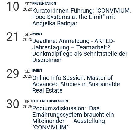
10
PRESENTATION
SEP
2026
Kurator:innen-Führung: "CONVIVIUM.
Food Systems at the Limit" mit
Andjelka Badnjar
21
EVENT
SEP
2026
Deadline: Anmeldung - AKTLD-
Jahrestagung – Teamarbeit?
Denkmalpflege als Schnittstelle der
Disziplinen
29
EVENT
SEP
2026
Online Info Session: Master of
Advanced Studies in Sustainable
Real Estate
30
LECTURE | DISCUSSION
SEP
2026
Podiumsdiskussion: "Das
Ernährungssystem braucht ein
Miteinander" – Ausstellung
"CONVIVIUM"