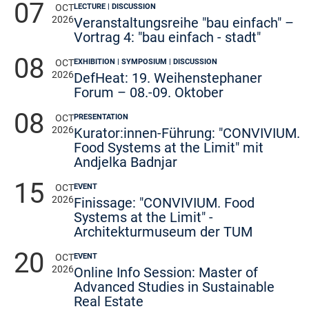
07
LECTURE | DISCUSSION
OCT
2026
Veranstaltungsreihe "bau einfach" –
Vortrag 4: "bau einfach - stadt"
08
EXHIBITION | SYMPOSIUM | DISCUSSION
OCT
2026
DefHeat: 19. Weihenstephaner
Forum – 08.-09. Oktober
08
PRESENTATION
OCT
2026
Kurator:innen-Führung: "CONVIVIUM.
Food Systems at the Limit" mit
Andjelka Badnjar
15
EVENT
OCT
2026
Finissage: "CONVIVIUM. Food
Systems at the Limit" -
Architekturmuseum der TUM
20
EVENT
OCT
2026
Online Info Session: Master of
Advanced Studies in Sustainable
Real Estate