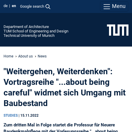
Menu
de
en
Google search
Department of Architecture
TUM School of Engineering and Design
Technical University of Munich
Home
About us
News
"Weitergehen, Weiterdenken":
Vortragsreihe "...about being
careful" widmet sich Umgang mit
Baubestand
STUDIES
|
15.11.2022
Zum dritten Mal in Folge startet die Professur für Neuere
Baudenkmalpflege mit der Vorlesungsreihe "...about being