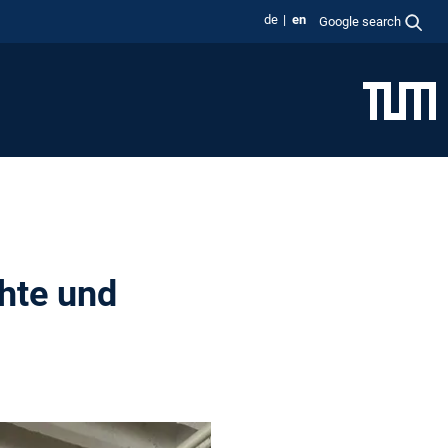
de
en
Google search
hte und