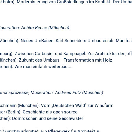
ckholm): Modernisierung von Großsiedlungen im Konflikt. Der Umb
, Moderation: Achim Reese (München)
 (München): Neues UmBauen. Karl Schneiders Umbauten als Manife
burg): Zwischen Corbusier und Kampnagel. Zur Architektur der ‚of
München): Zukunft des Umbaus –Transformation mit Holz
chen): Wie man einfach weiterbaut...
uktionsprozesse, Moderation: Andreas Putz (München)
tschmann (München): Vom „Deutschen Wald“ zur Windfarm
er (Berlin): Geschichte als open source
chen): Dornröschen und seine Geschwister
n (Zürich/Karlsruhe): Ein Pflegewerk für Architektur