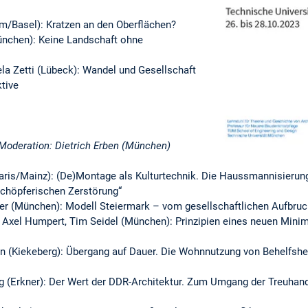
m/Basel): Kratzen an den Oberflächen?
nchen): Keine Landschaft ohne
la Zetti (Lübeck): Wandel und Gesellschaft
tive
, Moderation: Dietrich Erben (München)
Paris/Mainz): (De)Montage als Kulturtechnik. Die Haussmannisierun
chöpferischen Zerstörung“
ner (München): Modell Steiermark – vom gesellschaftlichen Aufbr
 Axel Humpert, Tim Seidel (München): Prinzipien eines neuen Mini
 (Kiekeberg): Übergang auf Dauer. Die Wohnnutzung von Behelfsh
g (Erkner): Der Wert der DDR-Architektur. Zum Umgang der Treuhan