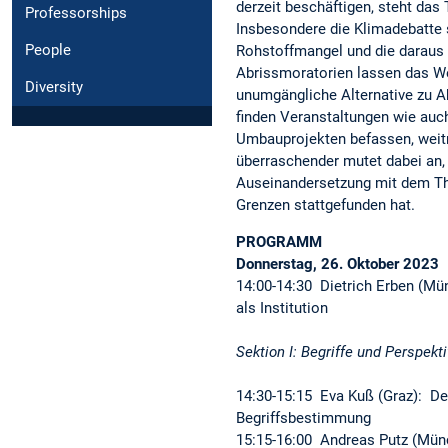
derzeit beschäftigen, steht das
Professorships
Insbesondere die Klimadebatte
People
Rohstoffmangel und die daraus 
Abrissmoratorien lassen das W
Diversity
unumgängliche Alternative zu A
finden Veranstaltungen wie auch
Umbauprojekten befassen, wei
überraschender mutet dabei an,
Auseinandersetzung mit dem Th
Grenzen stattgefunden hat.
PROGRAMM
Donnerstag, 26. Oktober 2023
14:00-14:30 Dietrich Erben (M
als Institution
Sektion I: Begriffe und Perspek
14:30-15:15 Eva Kuß (Graz): D
Begriffsbestimmung
15:15-16:00 Andreas Putz (Mü