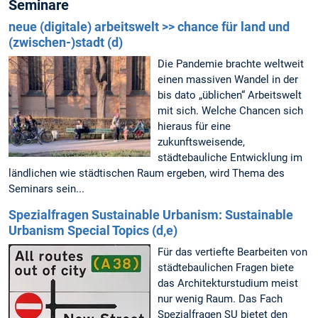
Seminare
neue (digitale) arbeitswelt >> chance für land und
(zwischen-)stadt (d)
Die Pandemie brachte weltweit
einen massiven Wandel in der
bis dato „üblichen“ Arbeitswelt
mit sich. Welche Chancen sich
hieraus für eine
zukunftsweisende,
städtebauliche Entwicklung im
ländlichen wie städtischen Raum ergeben, wird Thema des
Seminars sein...
Spezialfragen Sustainable Urbanism: Sustainable
Urbanism Special Topics (d,e)
Für das vertiefte Bearbeiten von
städtebaulichen Fragen biete
das Architekturstudium meist
nur wenig Raum. Das Fach
Spezialfragen SU bietet den