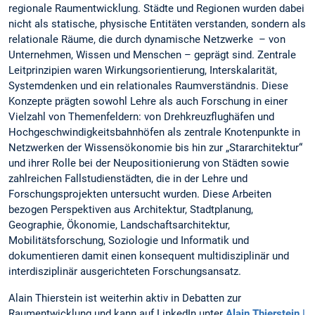
regionale Raumentwicklung. Städte und Regionen wurden dabei
nicht als statische, physische Entitäten verstanden, sondern als
relationale Räume, die durch dynamische Netzwerke – von
Unternehmen, Wissen und Menschen – geprägt sind. Zentrale
Leitprinzipien waren Wirkungsorientierung, Interskalarität,
Systemdenken und ein relationales Raumverständnis. Diese
Konzepte prägten sowohl Lehre als auch Forschung in einer
Vielzahl von Themenfeldern: von Drehkreuzflughäfen und
Hochgeschwindigkeitsbahnhöfen als zentrale Knotenpunkte in
Netzwerken der Wissensökonomie bis hin zur „Stararchitektur“
und ihrer Rolle bei der Neupositionierung von Städten sowie
zahlreichen Fallstudienstädten, die in der Lehre und
Forschungsprojekten untersucht wurden. Diese Arbeiten
bezogen Perspektiven aus Architektur, Stadtplanung,
Geographie, Ökonomie, Landschaftsarchitektur,
Mobilitätsforschung, Soziologie und Informatik und
dokumentieren damit einen konsequent multidisziplinär und
interdisziplinär ausgerichteten Forschungsansatz.
Alain Thierstein ist weiterhin aktiv in Debatten zur
Raumentwicklung und kann auf LinkedIn unter
Alain Thierstein |