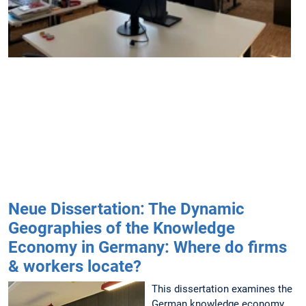
s
f
S
i
Neue Dissertation: The Dynamic
Geographies of the Knowledge
Economy in Germany: Where do firms
& workers locate?
This dissertation examines the
German knowledge economy