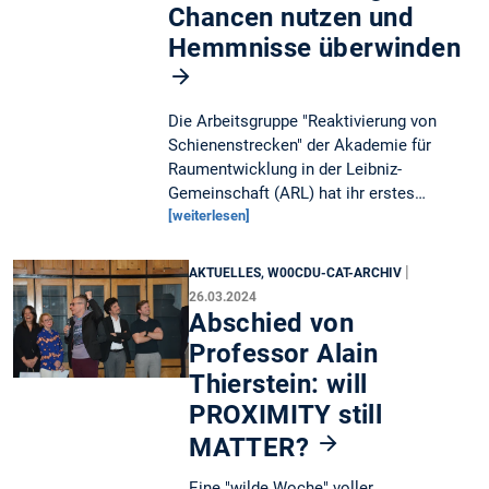
Chancen nutzen und
Hemmnisse überwinden
Die Arbeitsgruppe "Reaktivierung von
Schienenstrecken" der Akademie für
Raumentwicklung in der Leibniz-
Gemeinschaft (ARL) hat ihr erstes…
[weiterlesen]
|
AKTUELLES, W00CDU-CAT-ARCHIV
26.03.2024
Abschied von
Professor Alain
Thierstein: will
PROXIMITY still
MATTER?
Eine "wilde Woche" voller