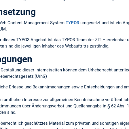
msetzung
em Web Content Management System
TYPO3
umgesetzt und ist ein An
TUM.
r dieses TYPO3-Angebot ist das TYPO3-Team der ZIT – erreichbar 
lte
sind die jeweiligen Inhaber des Webauftritts zuständig.
ngungen
ie Gestaltung dieser Internetseiten können dem Urheberrecht unterlie
heberrechtsgesetz (UrhG)
iche Erlasse und Bekanntmachungen sowie Entscheidungen und amtl
m amtlichen Interesse zur allgemeinen Kenntnisnahme veröffentlich
timmungen über Änderungsverbot und Quellenangabe in § 62 Abs. 1 
en sind.
heberrechtlich geschütztes Material zum privaten und sonstigen ei