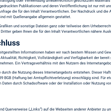
lfältigung oder Verwendung urheberrechtlich geschützten Materials 
gedruckten Publikationen und deren Veröffentlichung ist nur mit uns
 Anfrage die für den Inhalt Verantwortlichen. Der Nachdruck und die
ind mit Quellenangabe allgemein gestattet.
 Grafiken und sonstige Dateien ganz oder teilweise dem Urheberrecht
ritter geben Ihnen die für den Inhalt Verantwortlichen nähere Ausk
hluss
ereitgestellten Informationen haben wir nach bestem Wissen und Gew
 Aktualität, Richtigkeit, Vollständigkeit und Verfügbarkeit der berei
ernehmen. Ein Vertragsverhältnis mit den Nutzern des Internetange
ie durch die Nutzung dieses Internetangebots entstehen. Dieser Haft
39 BGB (Haftung bei Amtspflichtverletzung) einschlägig sind. Für e
n Daten durch Schadsoftware oder der Installation oder Nutzung vo
nd Querverweise („Links“) auf die Webseiten anderer Anbieter zu un