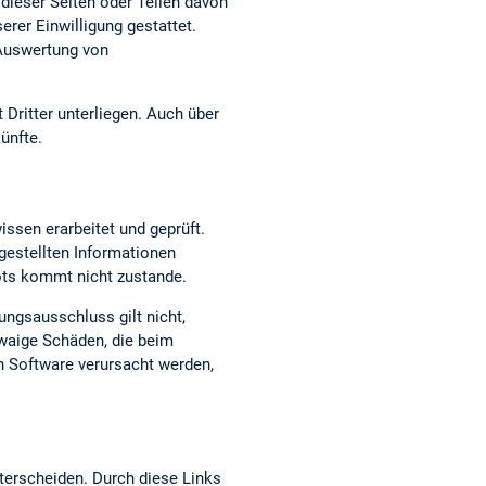
dieser Seiten oder Teilen davon
erer Einwilligung gestattet.
 Auswertung von
 Dritter unterliegen. Auch über
ünfte.
issen erarbeitet und geprüft.
t gestellten Informationen
bots kommt nicht zustande.
ungsausschluss gilt nicht,
twaige Schäden, die beim
n Software verursacht werden,
terscheiden. Durch diese Links