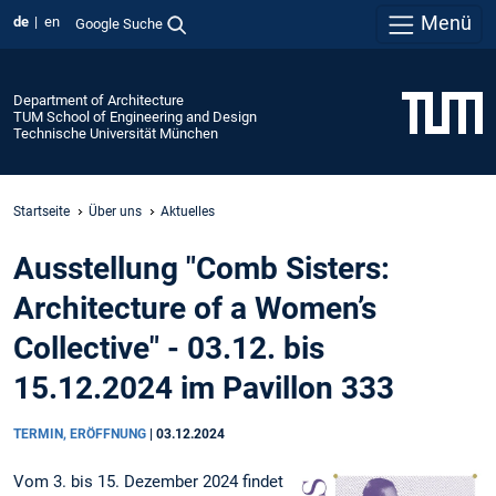
Menü
de
en
Google Suche
Department of Architecture
TUM School of Engineering and Design
Technische Universität München
Startseite
Über uns
Aktuelles
Ausstellung "Comb Sisters:
Architecture of a Women’s
Collective" - 03.12. bis
15.12.2024 im Pavillon 333
TERMIN, ERÖFFNUNG
|
03.12.2024
Vom 3. bis 15. Dezember 2024 findet