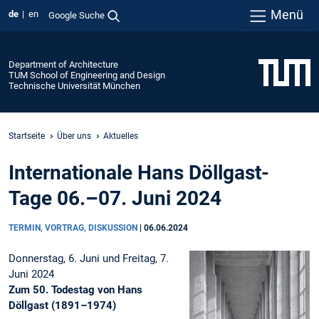
Menü
de
en
Google Suche
Department of Architecture
TUM School of Engineering and Design
Technische Universität München
Startseite
Über uns
Aktuelles
Internationale Hans Döllgast-
Tage 06.–07. Juni 2024
TERMIN, VORTRAG, DISKUSSION
|
06.06.2024
Donnerstag, 6. Juni und Freitag, 7.
Juni 2024
Zum 50. Todestag von Hans
Döllgast (1891–1974)