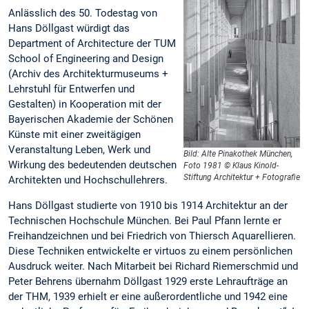
Anlässlich des 50. Todestag von
Hans Döllgast würdigt das
Department of Architecture der TUM
School of Engineering and Design
(Archiv des Architekturmuseums +
Lehrstuhl für Entwerfen und
Gestalten) in Kooperation mit der
Bayerischen Akademie der Schönen
Künste mit einer zweitägigen
Veranstaltung Leben, Werk und
Bild: Alte Pinakothek München,
Wirkung des bedeutenden deutschen
Foto 1981 © Klaus Kinold-
Stiftung Architektur + Fotografie
Architekten und Hochschullehrers.
Hans Döllgast studierte von 1910 bis 1914 Architektur an der
Technischen Hochschule München. Bei Paul Pfann lernte er
Freihandzeichnen und bei Friedrich von Thiersch Aquarellieren.
Diese Techniken entwickelte er virtuos zu einem persönlichen
Ausdruck weiter. Nach Mitarbeit bei Richard Riemerschmid und
Peter Behrens übernahm Döllgast 1929 erste Lehraufträge an
der THM, 1939 erhielt er eine außerordentliche und 1942 eine