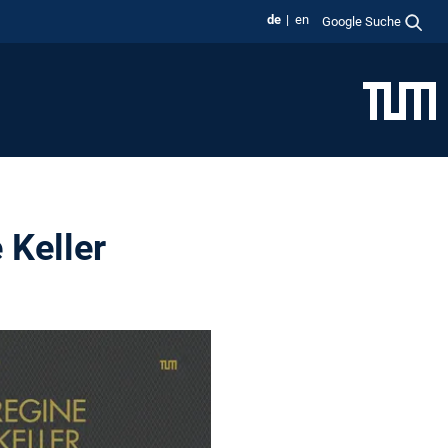
de
en
Google Suche
 Keller