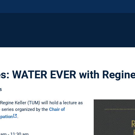
es: WATER EVER with Regine
5
 Regine Keller (TUM
)
will hold a lecture as
 series organized by the
Chair of
ipation
.
 am - 11:30 am