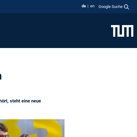
de
en
Google Suche
n
rt, steht eine neue