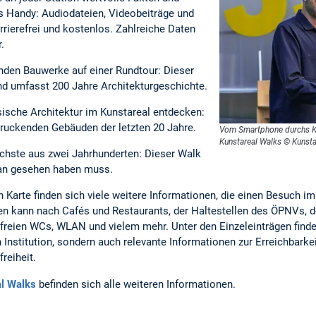
s Handy: Audiodateien, Videobeiträge und
rrierefrei und kostenlos. Zahlreiche Daten
r.
enden Bauwerke auf einer Rundtour: Dieser
nd umfasst 200 Jahre Architekturgeschichte.
ische Architektur im Kunstareal entdecken:
druckenden Gebäuden der letzten 20 Jahre.
Vom Smartphone durchs Ku
Kunstareal Walks © Kunsta
ichste aus zwei Jahrhunderten: Dieser Walk
man gesehen haben muss.
n Karte finden sich viele weitere Informationen, die einen Besuch 
den kann nach Cafés und Restaurants, der Haltestellen des ÖPNVs
freien WCs, WLAN und vielem mehr. Unter den Einzeleinträgen finden
 Institution, sondern auch relevante Informationen zur Erreichbarke
reiheit.
l Walks
befinden sich alle weiteren Informationen.