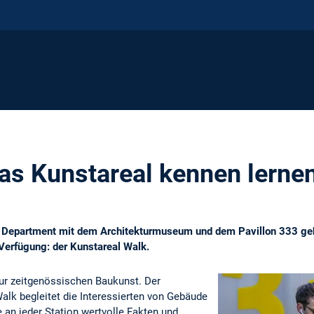
as Kunstareal kennen lerne
s Department mit dem Architekturmuseum und dem Pavillon 333 gehö
Verfügung: der Kunstareal Walk.
ur zeitgenössischen Baukunst. Der
alk begleitet die Interessierten von Gebäude
e an jeder Station wertvolle Fakten und