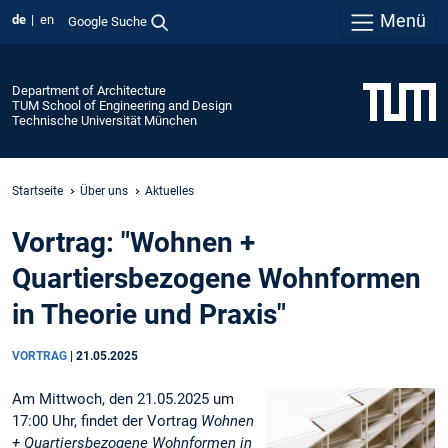
Menü
de
en
Google Suche
Department of Architecture
TUM School of Engineering and Design
Technische Universität München
Startseite
Über uns
Aktuelles
Vortrag: "Wohnen +
Quartiersbezogene Wohnformen
in Theorie und Praxis"
VORTRAG
|
21.05.2025
Am Mittwoch, den 21.05.2025 um
17:00 Uhr, findet der Vortrag
Wohnen
+ Quartiersbezogene Wohnformen in