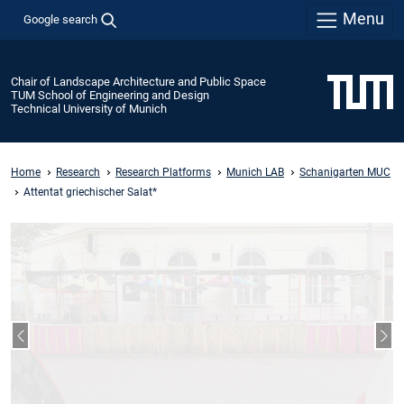
Menu
Google search
Chair of Landscape Architecture and Public Space
TUM School of Engineering and Design
Technical University of Munich
Home
Research
Research Platforms
Munich LAB
Schanigarten MUC
Attentat griechischer Salat*
Previous slide
Nex