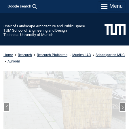
Menu
Google search
Chair of Landscape Architecture and Public Space
TUM School of Engineering and Design
Technical University of Munich
Home
Research
Research Platforms
Munich LAB
Schanigarten MUC
Auroom
Previous slide
Nex