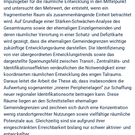
Impulsgeber für die räumliche Entwicklung in den Mittelpunkt
und untersucht den Mehrwert, der entsteht, wenn ein
fragmentierter Raum als zusammenhängende Einheit betrachtet
wird. Auf Grundlage einer Stärken-Schwächen-Analyse des
Gesamtraums sowie der ehemaligen Einzelgemeinden und
deren räumlicher Verortung in einer Schatz- und Defizitkarte
wird gezeigt, dass die ehemaligen Gemeindegrenzen wichtige
zukünftige Entwicklungsräume darstellen. Die Identifizierung
von vier übergeordneten Entwicklungstrends sowie das
dargestellte Spannungsfeld zwischen Transit-, Zentralitäts- und
Identifikationseffekten verdeutlichen die Notwendigkeit einer
koordinierten räumlichen Entwicklung des engen Talraums.
Daraus leitet die Arbeit die These ab, dass insbesondere die
Aufwertung sogenannter „innerer Peripherielagen“ zur Schaffung
neuer regionaler Identifikationsorte beitragen kann. Diese
Räume liegen an den Schnittstellen ehemaliger
Gemeindegrenzen und zeichnen sich durch eine Konzentration
wenig standortgerechter Nutzungen sowie vielfältige räumliche
Potenziale aus. Gleichzeitig sind sie aufgrund ihrer
eingeschränkten Erreichbarkeit bislang nur schwer aktivier- und
entwickelbar.