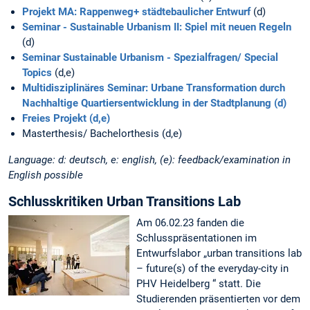
Projekt MA: Rappenweg+ städtebaulicher Entwurf
(d)
Seminar - Sustainable Urbanism II: Spiel mit neuen Regeln
(d)
Seminar Sustainable Urbanism - Spezialfragen/ Special
Topics
(d,e)
Multidisziplinäres Seminar: Urbane Transformation durch
Nachhaltige Quartiersentwicklung in der Stadtplanung (d)
Freies Projekt (d,e)
Masterthesis/ Bachelorthesis (d,e)
Language: d: deutsch, e: english, (e): feedback/examination in
English possible
Schlusskritiken Urban Transitions Lab
Am 06.02.23 fanden die
Schlusspräsentationen im
Entwurfslabor „urban transitions lab
– future(s) of the everyday-city in
PHV Heidelberg “ statt. Die
Studierenden präsentierten vor dem