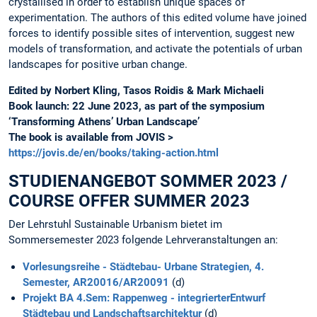
crystallised in order to establish unique spaces of
experimentation. The authors of this edited volume have joined
forces to identify possible sites of intervention, suggest new
models of transformation, and activate the potentials of urban
landscapes for positive urban change.
Edited by Norbert Kling, Tasos Roidis & Mark Michaeli
Book launch: 22 June 2023, as part of the symposium
‘Transforming Athens’ Urban Landscape’
The book is available from JOVIS >
https://jovis.de/en/books/taking-action.html
STUDIENANGEBOT SOMMER 2023 /
COURSE OFFER SUMMER 2023
Der Lehrstuhl Sustainable Urbanism bietet im
Sommersemester 2023 folgende Lehrveranstaltungen an:
Vorlesungsreihe - Städtebau- Urbane Strategien, 4.
Semester, AR20016/AR20091
(d)
Projekt BA 4.Sem: Rappenweg - integrierterEntwurf
Städtebau und Landschaftsarchitektur
(d)