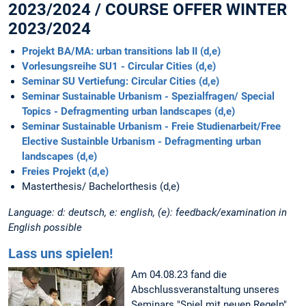
2023/2024 / COURSE OFFER WINTER
2023/2024
Projekt BA/MA: urban transitions lab II (d,e)
Vorlesungsreihe SU1 - Circular Cities (d,e)
Seminar SU Vertiefung: Circular Cities (d,e)
Seminar Sustainable Urbanism - Spezialfragen/ Special
Topics - Defragmenting urban landscapes (d,e)
Seminar Sustainable Urbanism - Freie Studienarbeit/Free
Elective Sustainble Urbanism - Defragmenting urban
landscapes (d,e)
Freies Projekt (d,e)
Masterthesis/ Bachelorthesis (d,e)
Language: d: deutsch, e: english, (e): feedback/examination in
English possible
Lass uns spielen!
Am 04.08.23 fand die
Abschlussveranstaltung unseres
Seminars "Spiel mit neuen Regeln"