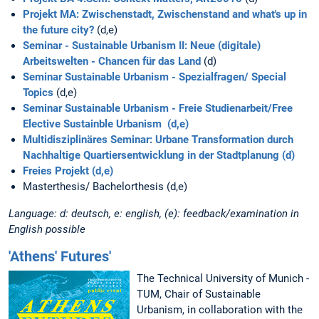
Projekt MA: Zwischenstadt, Zwischenstand and what's up in
the future city?
(d,e)
Seminar - Sustainable Urbanism II: Neue (digitale)
Arbeitswelten - Chancen für das Land
(d)
Seminar Sustainable Urbanism - Spezialfragen/ Special
Topics
(d,e)
Seminar Sustainable Urbanism - Freie Studienarbeit/Free
Elective Sustainble Urbanism (d,e)
Multidisziplinäres Seminar: Urbane Transformation durch
Nachhaltige Quartiersentwicklung in der Stadtplanung (d)
Freies Projekt (d,e)
Masterthesis/ Bachelorthesis (d,e)
Language: d: deutsch, e: english, (e): feedback/examination in
English possible
'Athens' Futures'
The Technical University of Munich -
TUM, Chair of Sustainable
Urbanism, in collaboration with the