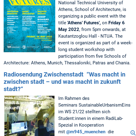
National Technical University of
Athens, School of Architecture, is
organizing a public event with the
title
'Athens' Futures',
on
Friday 6
May 2022
, from 5pm onwards, at
Kautantzoglou Hall - NTUA. The
event is organized as part of a week-
long student workshop with
participation from five Schools of
Architecture: Athens, Munich, Thessaloniki, Patras and Chania.
Radiosendung Zwischenstadt “Was macht in
zwischen stadt – und was macht in zukunft
stadt?“
Im Rahmen des
Seminars SustainableUrbanismEins
im WS 21/22 stellten sich
Student:innen in einem RadiLab-
Spezial in Kooperation
mit
@m945_muenchen
die