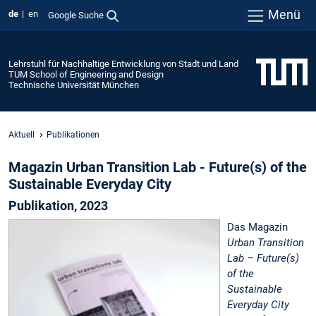
Menü
de
en
Google Suche
Lehrstuhl für Nachhaltige Entwicklung von Stadt und Land
TUM School of Engineering and Design
Technische Universität München
Aktuell
Publikationen
Magazin Urban Transition Lab - Future(s) of the
Sustainable Everyday City
Publikation, 2023
Das Magazin
Urban Transition
Lab – Future(s)
of the
Sustainable
Everyday City