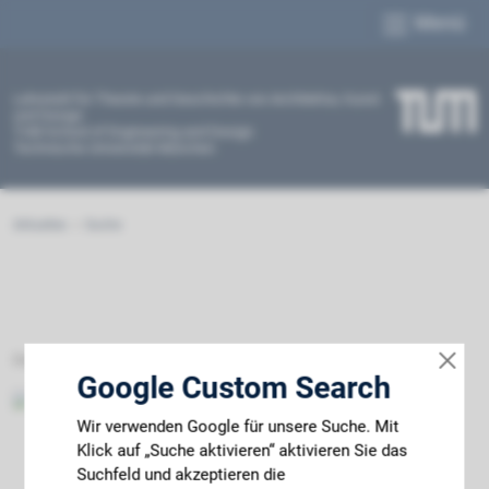
Menü
Lehrstuhl für Theorie und Geschichte von Architektur, Kunst
und Design
TUM School of Engineering and Design
Technische Universität München
Aktuelles
Suche
Datenschutz
Impressum
Barrierefreiheit
Google Custom Search
Wir verwenden Google für unsere Suche. Mit
Klick auf „Suche aktivieren“ aktivieren Sie das
Suchfeld und akzeptieren die