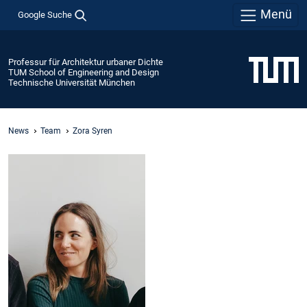
Menü
Google Suche
Professur für Architektur urbaner Dichte
TUM School of Engineering and Design
Technische Universität München
News
Team
Zora Syren