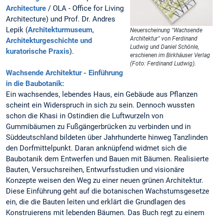
Architecture
/ OLA - Office for Living
Architecture) und Prof. Dr. Andres
Lepik (
Architekturmuseum
,
Neuerscheinung "Wachsende
Architektur" von Ferdinand
Architekturgeschichte und
Ludwig und Daniel Schönle,
kuratorische Praxis
).
erschienen im Birkhäuser Verlag
(Foto: Ferdinand Ludwig).
Wachsende Architektur - Einführung
in die Baubotanik:
Ein wachsendes, lebendes Haus, ein Gebäude aus Pflanzen
scheint ein Widerspruch in sich zu sein. Dennoch wussten
schon die Khasi in Ostindien die Luftwurzeln von
Gummibäumen zu Fußgängerbrücken zu verbinden und in
Süddeutschland bildeten über Jahrhunderte hinweg Tanzlinden
den Dorfmittelpunkt. Daran anknüpfend widmet sich die
Baubotanik dem Entwerfen und Bauen mit Bäumen. Realisierte
Bauten, Versuchsreihen, Entwurfsstudien und visionäre
Konzepte weisen den Weg zu einer neuen grünen Architektur.
Diese Einführung geht auf die botanischen Wachstumsgesetze
ein, die die Bauten leiten und erklärt die Grundlagen des
Konstruierens mit lebenden Bäumen. Das Buch regt zu einem